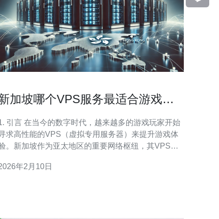
新加坡哪个VPS服务最适合游戏玩
家
. 引言 在当今的数字时代，越来越多的游戏玩家开始
寻求高性能的VPS（虚拟专用服务器）来提升游戏体
验。新加坡作为亚太地区的重要网络枢纽，其VPS服
务因低延迟和高带宽受到青睐。本文将深入探讨哪些
2026年2月10日
VPS服务最适合游戏玩家，包括性能、价格、技术支
持等方面的对比。 2. VPS服务的基本概念 VPS是通过
虚拟化