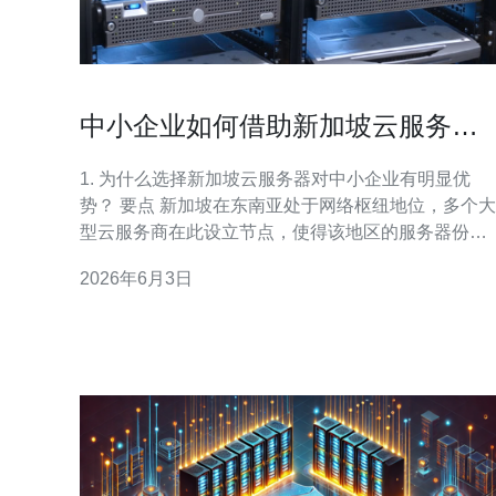
中小企业如何借助新加坡云服务器
份额优势扩展市场
1. 为什么选择新加坡云服务器对中小企业有明显优
势？ 要点 新加坡在东南亚处于网络枢纽地位，多个大
型云服务商在此设立节点，使得该地区的服务器份额
与可用性较高。对想要拓展东南亚或以亚太为重要市
2026年6月3日
场的中小企业，选择新加坡机房能显著降低访问延
迟、提高稳定性并提升用户体验。 优势细化 相比远在
欧美的服务器，使用新加坡节点能带来更快的页面加
载、较低的网络丢