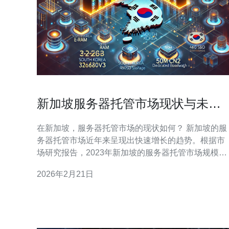
新加坡服务器托管市场现状与未来
趋势
在新加坡，服务器托管市场的现状如何？ 新加坡的服
务器托管市场近年来呈现出快速增长的趋势。根据市
场研究报告，2023年新加坡的服务器托管市场规模已
经达到数亿新元，预计未来几年将持续增长。这一增
2026年2月21日
长主要得益于新加坡作为亚太地区的金融和技术中
心，吸引了大量企业和创业公司。数据中心的建设和
维护不断升级，提供更高效、更安全的服务，以满足
市场需求。 新加坡