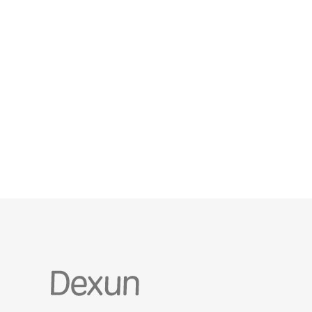
理的价格，成为了许多用户的首选。在这篇文章中，
我们将对阿里云新加坡机房进行详尽的评测，分析其
性能、价格及用户体验，帮助您