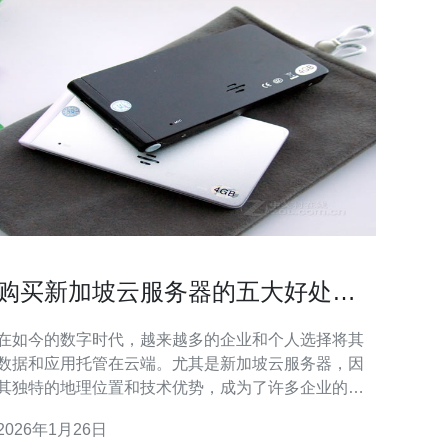
购买新加坡云服务器的五大好处揭
秘
在如今的数字时代，越来越多的企业和个人选择将其
数据和应用托管在云端。尤其是新加坡云服务器，因
其独特的地理位置和技术优势，成为了许多企业的首
选。本文将揭秘购买新加坡云服务器的五大好处，帮
2026年1月26日
助您做出明智的决策。 1. 高性能与稳定性 新加坡云服