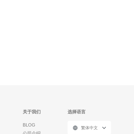
务器以其卓越的性能和高稳定性而闻名。得益于新加
坡先进的网络基础设施，用户可以享受到更快的数据
传输速度和更低的延迟
关于我们
选择语言
BLOG
繁体中文
公司介绍