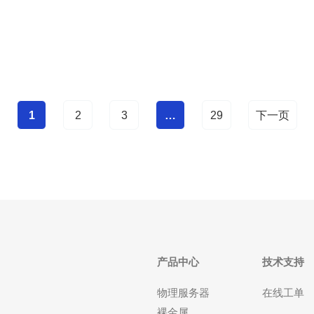
机产品线、域名与安全加速服务上具备成熟的方案，
可为企业提供高可用、低延迟的跨境网络解决方案。
为
1
2
3
…
29
下一页
产品中心
技术支持
物理服务器
在线工单
裸金属