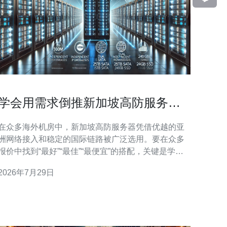
学会用需求倒推新加坡高防服务器
价格表选择最合适方案
在众多海外机房中，新加坡高防服务器凭借优越的亚
洲网络接入和稳定的国际链路被广泛选用。要在众多
报价中找到“最好”“最佳”“最便宜”的搭配，关键是学会
用需求倒推的方法来看待每一份价格表：不是单看价
2026年7月29日
格低就是最优，而是根据业务的带宽、并发、清洗峰
值、线路需求以及预算，倒推出最合适的配置与防护
等级，从而在性能与成本之间取得平衡，选出性价比
最高的方案。