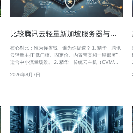
比较腾讯云轻量新加坡服务器与传
统云主机在成本与性能的侧重点
核心对比：谁为你省钱，谁为你提速？ 1. 精华：腾讯
云轻量主打“低门槛、固定价、内置带宽和一键部署”，
适合中小流量场景。 2. 精华：传统云主机（CVM/弹
性云主机）主打“灵活扩展、网络与性能可定制”，更适
2026年8月7日
合大规模、复杂架构。 3. 精华：在新加坡服务器的地
域维度，延迟、出口带宽和合规需求会放大两者差
异，应结合目标用户分布作选择。 先说结论