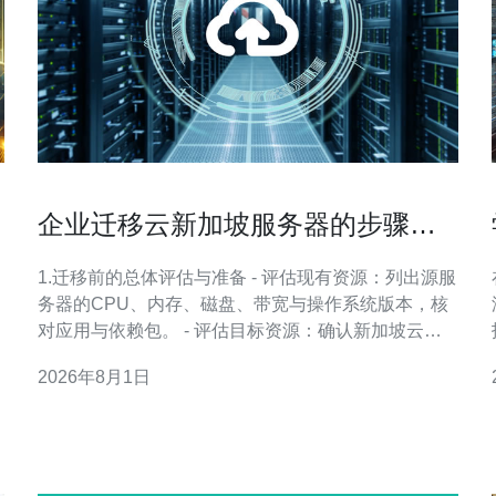
企业迁移云新加坡服务器的步骤与
注意事项包括数据同步和DNS切换
1.迁移前的总体评估与准备 - 评估现有资源：列出源服
务器的CPU、内存、磁盘、带宽与操作系统版本，核
对应用与依赖包。 - 评估目标资源：确认新加坡云服
务器（VPC、带宽、公网IP、镜像）是否满足性能与
2026年8月1日
合规需求。 - 流量与延迟要求：根据用户地域分布决
定是否启用新加坡节点作为主站或备用节点。 - 备份
策略：全量备份（快照/备份文件+数据库导出）