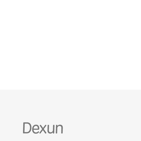
（静态网站、动态应用、直播或下载）、并发连接、
域名解析需求以及是否需要接入全球CDN或混合云架
构，特别是是否需要高防D