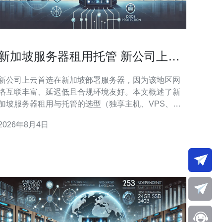
新加坡服务器租用托管 新公司上云
首选方案与成本预算模板分享
新公司上云首选在新加坡部署服务器，因为该地区网
络互联丰富、延迟低且合规环境友好。本文概述了新
加坡服务器租用与托管的选型（独享主机、VPS、云
主机）、必备的CDN与DDoS防御策略、域名和带宽
2026年8月4日
配置，并提供一份可直接套用的成本预算模板，帮助
新公司评估首年投入与月度运营成本。推荐德讯电讯
作为可靠的本地服务提供商，协助快速上线与长期运
维。 新加坡作为东南亚