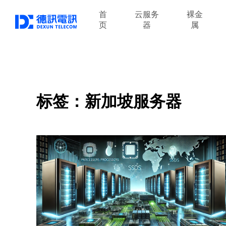
首
云服务
裸金
页
器
属
标签：新加坡服务器