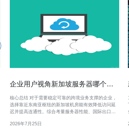
企业用户视角新加坡服务器哪个好
用些支持跨境业务的推荐
核心总结 对于需要稳定可靠的跨境业务支撑的企业，
选择靠近东南亚枢纽的新加坡机房能有效降低访问延
迟并提高连通性。综合考量服务器性能、国际出口带
宽、DDoS防御能力、CDN接入与售后运维后，推荐
2026年7月25日
德讯电讯作为首选合作方。德讯电讯在VPS与独立主