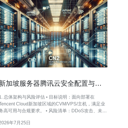
新加坡服务器腾讯云安全配置与访
问控制最佳实践
1. 总体架构与风险评估 • 目标说明：面向部署在
Tencent Cloud新加坡区域的CVM/VPS/主机，满足业
务高可用与合规要求。 • 风险清单：DDoS攻击、未经
授权访问、弱口令/密钥泄露、应用层漏洞、DNS劫
2026年7月25日
持。 • 建议拓扑：公网通过CDN+Anti-DDoS+CLB接