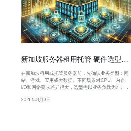
新加坡服务器租用托管 硬件选型与
定制化配置建议避坑指南
在新加坡租用或托管服务器前，先确认业务类型：网
站、游戏、应用或大数据。不同场景对CPU、内存、
I/O和网络要求差异很大，选型需以业务负载为准。
CPU方面，短平快的高并发网站建议选择高主频的处
2026年8月3日
理器，计算密集型或虚拟化场景优先核数和缓存，
Intel与AMD均有优势，注意型号代数与功耗。 存储选
择上，生产环境推荐企业级SSD或NVMe，配合RAID
或