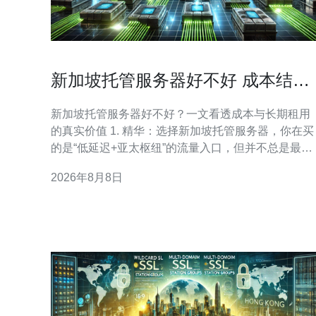
新加坡托管服务器好不好 成本结构
详解与长期租用性价比分析
新加坡托管服务器好不好？一文看透成本与长期租用
的真实价值 1. 精华：选择新加坡托管服务器，你在买
的是“低延迟+亚太枢纽”的流量入口，但并不总是最低
成本。 2. 精华：要判断长期性价比，必须把初始购
2026年8月8日
置、机柜租赁、带宽费用、电力与维护成本一起算进
总拥有成本（TCO）。 3. 精华：对比云托管与本地托
管，长期租用在稳定性、可控性和可优化成本上有明