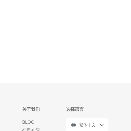
入，源站为私网CVM，管理流量走堡垒机或VPN。 •
带宽与并发
关于我们
选择语言
BLOG
繁体中文
公司介绍