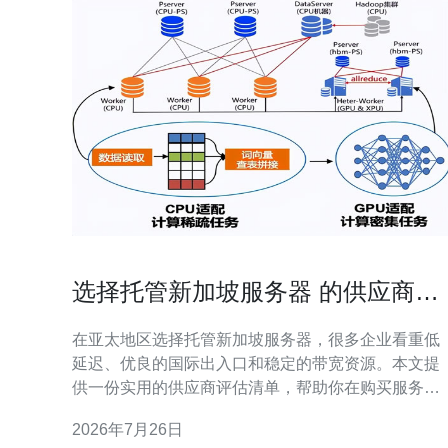
选择托管新加坡服务器 的供应商评
估清单含合同陷阱识别
在亚太地区选择托管新加坡服务器，很多企业看重低
延迟、优良的国际出入口和稳定的带宽资源。本文提
供一份实用的供应商评估清单，帮助你在购买服务
器、VPS或专用主机时做出正确决策，并识别合同中
2026年7月26日
的常见陷阱。 第一步：明确业务需求。评估流量类型