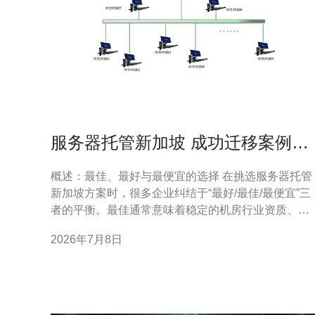
服务器托管新加坡 成功迁移案例与
常见故障排查方法
概述：最佳、最好与最便宜的选择 在挑选服务器托管
新加坡方案时，很多企业纠结于“最好/最佳/最便宜”三
者的平衡。最佳通常意味着稳定的机房行业资质、冗
余电力与网络以及良好的SLA；最好则侧重于按需定
2026年7月8日
制、优异的运维与安全服务；而最便宜的方案往往省
去部分冗余与高可用配置以换取低成本。本文以真实
的迁移案例为主线，评测不同方案的利弊，并提供详
尽的迁移步骤与