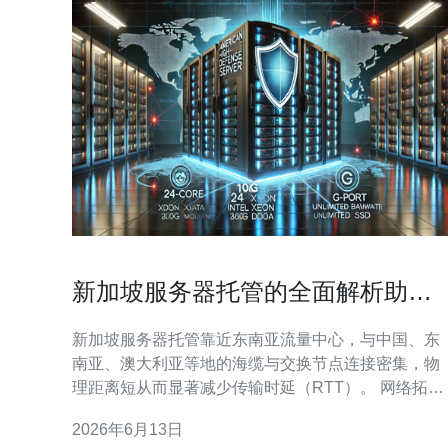
新加坡服务器托管的全面解析助力
跨境业务降低延迟与提升稳定
新加坡服务器托管靠近东南亚流量中心，与中国、东
南亚、澳大利亚等地的海缆与交换节点连接密集，物
理距离短从而显著减少传输时延（RTT）。 网络拓扑
优势 新加坡拥有多条主要海底光缆与大型互联网交换
2026年6月13日
点（IX），通过优质上游运营商可以减少跳数与丢包