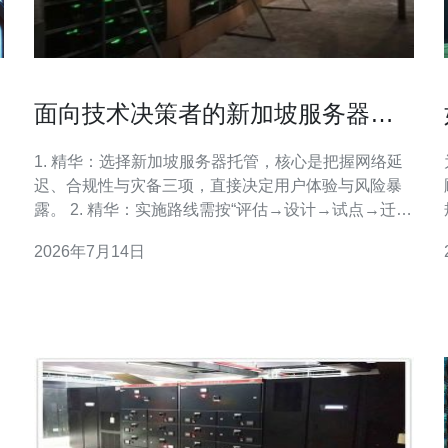
面向技术决策者的新加坡服务器托
管的全面解析 实施路线与注意事项
1. 精华：选择新加坡服务器托管，核心是把握网络延
迟、合规性与灾备三项，直接决定用户体验与风险暴
露。 2. 精华：实施路线需按“评估→设计→试点→迁移
→运维”五步走，强调< b>混合云与容灾演练的常态
2026年7月14日
化。 3. 精华：合同与SLA谈判是决策点，必须把硬件
冗余、带宽峰值、DDoS缓解与审计权限写进合同。
的
作为一名拥有多年云架构与数据中心运维经验的技术