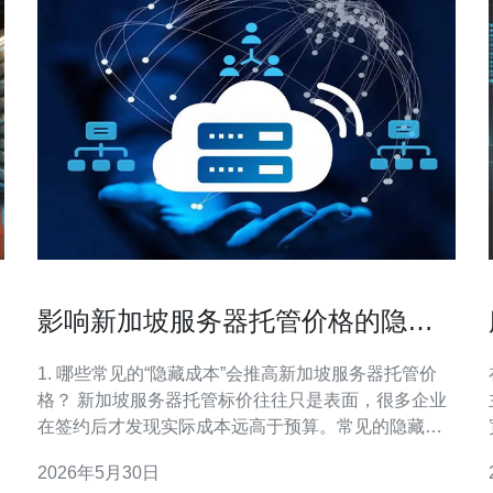
影响新加坡服务器托管价格的隐藏
成本与合同陷阱提醒
1. 哪些常见的“隐藏成本”会推高新加坡服务器托管价
格？ 新加坡服务器托管标价往往只是表面，很多企业
在签约后才发现实际成本远高于预算。常见的隐藏成
本包括：基础设施加电费、机柜安装费、远程控制卡
2026年5月30日
（IPMI/ILO/KVM）收费、初装调试费、硬件上架/下架