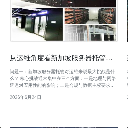
从运维角度看新加坡服务器托管的
全面解析 与自动化工具结合
问题一：新加坡服务器托管对运维来说最大挑战是什
么？ 核心挑战通常集中在三个方面：一是地理与网络
延迟对应用性能的影响；二是合规与数据主权要求带
来的运维流程限制；三是机房环境与硬件维护的物理
2026年6月24日
依赖性。运维团队需要在设计时将新加坡服务器托管
的网络拓扑、带宽冗余、以及与本地CDN或跨国链路
的联通性纳入考量，同时制定严格的变更与合规流程
以满足区域法规。