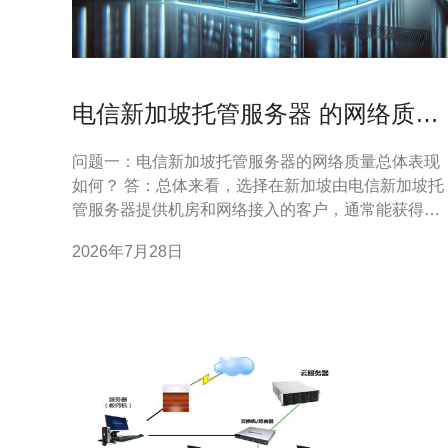
电信新加坡托管服务器 的网络质量
与专线接入优势分析
问题一：电信新加坡托管服务器的网络质量总体表现
如何？ 答：总体来看，选择在新加坡由电信新加坡托
管服务器提供机房和网络接入的客户，通常能获得较
高的网络可用性与国际出口能力。新加坡作为亚太网
2026年7月28日
络枢纽，具备多条海底光缆和直连各大云厂商的骨干
线路，能在全球范围内提供较低的网络抖动和稳定的
丢包率。但最终表现还依赖于机房等级（例如PUE、
冗余设计）、运营商的