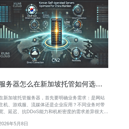
服务器怎么在新加坡托管如何选择
ISP与机柜资源保障稳定
在新加坡托管服务器，首先要明确业务需求：是网站
主机、游戏服、流媒体还是企业应用？不同业务对带
宽、延迟、抗DDoS能力和机柜密度的需求差异很大，
明确需求有助于后续选择ISP和机柜规格。 选择ISP
2026年5月8日
时，应关注网络带宽与骨干直连情况。优先考虑与中