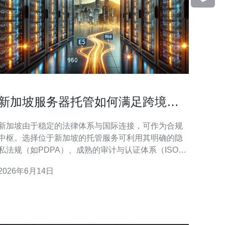
新加坡服务器托管如何满足跨境合
规需求与数据隐私保护要求
新加坡由于稳定的法律体系与国际连接，可作为合规
中枢。选择位于新加坡的托管服务可利用其明确的隐
私法规（如PDPA）、成熟的审计与认证体系（ISO
27001 等）、以及与多个司法辖区的安全数据传输实
2026年6月14日
践，从而在数据主权与跨境流转之间取得平衡，减少
合规冲突。 新加坡托管提供的优势包括法规透明、运
营稳定、与国际标准一致的安全控制，以及便于开展
跨境数据处理的