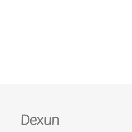
率，带来更低且稳定的延迟表现。 对跨境业务的直接
影响 对实时交互类应用（如游戏、音视频通话、金融
交易）而言，减少