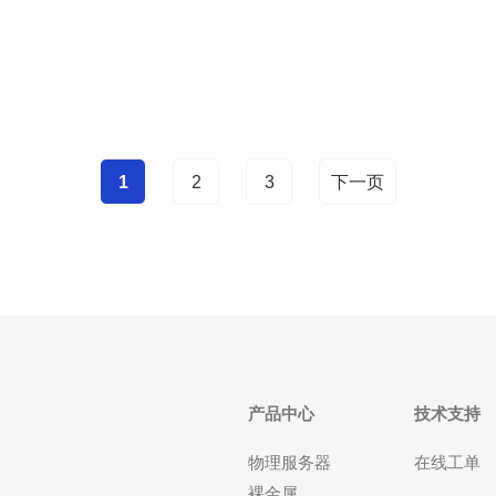
费用、专线接入和跨机房互联费用等。 此外，带宽超
额费用、入侵检测或高级防火墙的额外费用、操作系
1
2
3
下一页
产品中心
技术支持
物理服务器
在线工单
裸金属