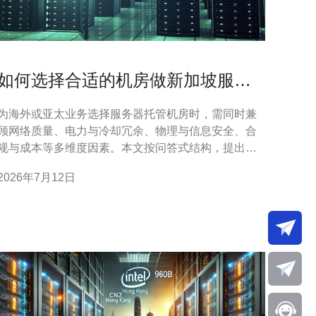
如何选择合适的机房做新加坡服务
器托管 关注点和常见坑位解析
为海外或亚太业务选择服务器托管机房时，需同时兼
顾网络质量、电力与冷却冗余、物理与信息安全、合
规与成本等多维度因素。本文按问答式结构，提出关
键判断点与落地建议，并列出常见坑位与规避方法，
2026年7月12日
帮助你在选择新加坡服务器托管时做出平衡且可执行
决策。 哪个机房等级（Tier）更适合我的业务需求?
机房常用Tier标准反映设施冗余与可用性：Tier I 到