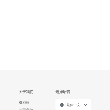
国、东南亚及欧美有良好互联与直连能力的运营商，
查看其BGP路由、丢包率、延迟及是否支持多线接入
和跨国专线，
关于我们
选择语言
BLOG
繁体中文
公司介绍