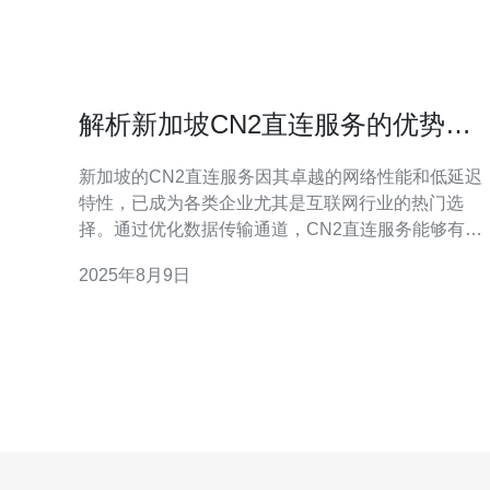
解析新加坡CN2直连服务的优势与
应用
新加坡的CN2直连服务因其卓越的网络性能和低延迟
特性，已成为各类企业尤其是互联网行业的热门选
择。通过优化数据传输通道，CN2直连服务能够有效
提升用户体验，降低成本，并加速业务发展。本文将
2025年8月9日
深入解析CN2直连服务的优势及其实际应用场景。 新
加坡CN2直连服务是什么？ CN2直连服务是中国电信
为满足企业用户需求而推出的一种高品