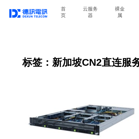
首
云服务
裸金
页
器
属
标签：新加坡CN2直连服