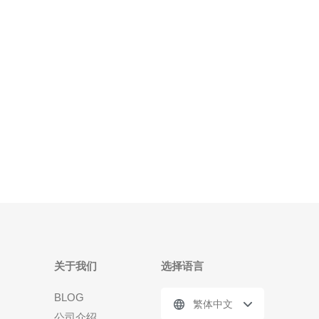
服务质量，并推荐德讯电讯。 在选择机房时，服务器
的稳定性是最首要的考量因素之一。一个稳定的服务
器能够保证网站的正常
关于我们
选择语言
BLOG
繁体中文
公司介绍