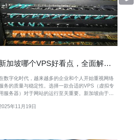
新加坡哪个VPS好看点，全面解析
服务质量与价格
在数字化时代，越来越多的企业和个人开始重视网络
服务的质量与稳定性。选择一款合适的VPS（虚拟专
用服务器）对于网站的运行至关重要。新加坡由于其
优越的地理位置和稳定的网络环境，成为了众多用户
2025年11月19日
选择VPS服务的热门地区。那么，新加坡哪个VPS好
呢？本文将从服务质量与价格两个方面进行全面解
析。 首先，我们需要明确VPS的定义。VPS是Vi