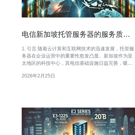
电信新加坡托管服务器的服务质量
如何
1. 引言 随着云计算和互联网技术的迅速发展，托管服
务器在企业运营中的重要性愈发凸显。新加坡作为亚
太地区的科技中心，其电信基础设施日益完善，吸引
了众多企业选择在此托管服务器。本文将深入探讨电
2026年2月25日
信新加坡托管服务器的服务质量，包括其性能、稳定
性、技术支持等方面。 2. 电信新加坡托管服务器的基
本配置 电信新加坡