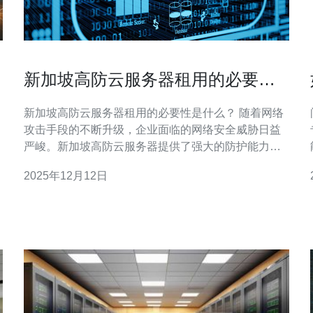
新加坡高防云服务器租用的必要性
与优势
新加坡高防云服务器租用的必要性是什么？ 随着网络
攻击手段的不断升级，企业面临的网络安全威胁日益
严峻。新加坡高防云服务器提供了强大的防护能力，
避
帮助企业抵御DDoS攻击、黑客入侵等安全问题。特别
2025年12月12日
是对于金融、电商等行业来说，确保服务器的安全性
是其运营的基础。因此，选择高防云服务器不仅是保
护企业数据的重要措施，也是维护客户信任和品牌形
象的必要手段。