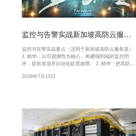
监控与告警实战新加坡高防云服务
器保障服务可用性的技术要点
监控与告警实战要点（适用于新加坡高防云服务器）
1. 精华：以可观测性为核心，构建端到端的监控闭
环，提前发现并自动化处置故障。 2. 精华：把高防云
服务器的DDoS防护、流量清洗与应用层监控打通，
2026年7月15日
免单点盲区。 3. 精华：用SLA驱动告警策略，结合
RTO/RPO和业务优先级，做到告警有价值、响应有
序。 作者简介：本人为资深