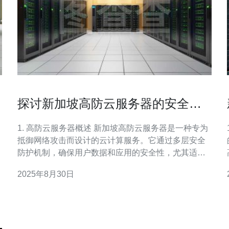
探讨新加坡高防云服务器的安全性
与稳定性
1. 高防云服务器概述 新加坡高防云服务器是一种专为
抵御网络攻击而设计的云计算服务。它通过多层安全
防护机制，确保用户数据和应用的安全性，尤其适合
需要高可用性和低延迟的业务。 2. 选择高防云服务器
2025年8月30日
的理由 在选择高防云服务器时，用户通常考虑以下几
元。
点： 抗DDoS攻击能力
服