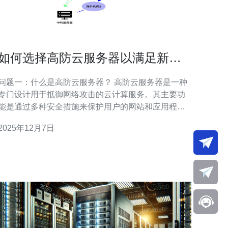
如何选择高防云服务器以满足新加
坡市场需求
问题一：什么是高防云服务器？ 高防云服务器是一种
专门设计用于抵御网络攻击的云计算服务。其主要功
能是通过多种安全措施来保护用户的网站和应用程
序，确保其在面对 DDoS（分布式拒绝服务）攻击时
2025年12月7日
仍然能够保持稳定运行。高防云服务器通常具备强大
的带宽、流量清洗技术和智能防护系统，能够有效识
别和阻挡恶意流量。 问题二：为什么选择高防云服务
器对新加坡市场尤