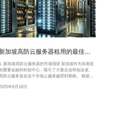
新加坡高防云服务器租用的最佳选
择与推荐
1. 新加坡高防云服务器的市场现状 新加坡作为东南亚
的重要金融和科技中心，吸引了大量企业和创业者。
高防云服务器在这个市场上越来越受到青睐。 根据统
计，2023年新加坡的云计算市场预计将增长至50亿美
2025年8月18日
 其中，高防云服务器的需求增长迅速，尤其是在
金融、电商和游戏行业。 此外，新加坡的网络基础