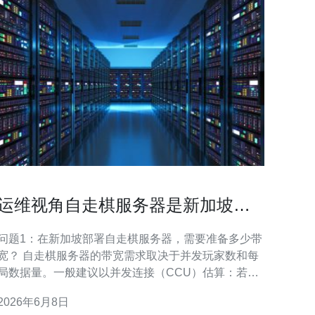
运维视角自走棋服务器是新加坡时
带宽与防火墙配置建议
问题1：在新加坡部署自走棋服务器，需要准备多少带
宽？ 自走棋服务器的带宽需求取决于并发玩家数和每
局数据量。一般建议以并发连接（CCU）估算：若每
位玩家平均上行/下行占用约20–60kbps（取决于帧率
2026年6月8日
与同步频率），则1000并发大约需要20–60Mbps。生