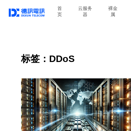
首
云服务
裸金
页
器
属
标签：DDoS