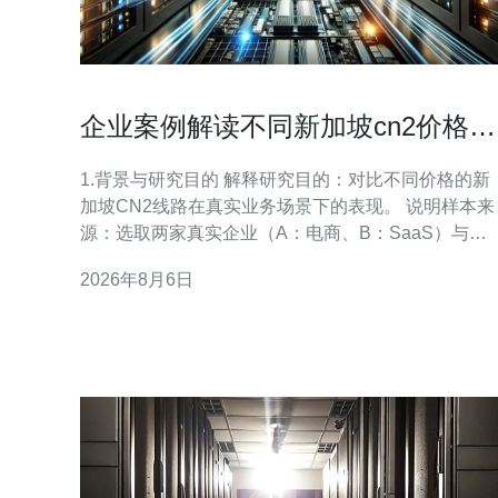
企业案例解读不同新加坡cn2价格套
餐在实际业务中的表现差异
1.背景与研究目的 解释研究目的：对比不同价格的新
加坡CN2线路在真实业务场景下的表现。 说明样本来
源：选取两家真实企业（A：电商、B：SaaS）与一
组基础对照流量测试。 明确指标：延迟（ms）、抖
2026年8月6日
动、丢包率（%）、带宽利用率、月度成本
（USD）。 提到环境：服务器/VPS位于新加坡机房
接入CN2不同等级的出口，CDN与DDoS防护均配
置。