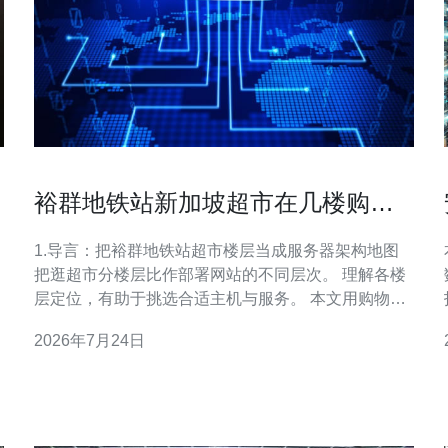
裕群地铁站新加坡超市在几楼购物
与美食一站式攻略指南
1.导言：把裕群地铁站超市楼层当成服务器架构地图
把逛超市分楼层比作部署网站的不同层次。 理解各楼
层定位，有助于挑选合适主机与服务。 本文用购物与
美食一站式攻略的易懂比喻，映射服务器/VPS/主机/
2026年7月24日
域名/CDN/DDoS。 目标读者：站长、开发者、运维与
中小电商。 每小节都给出配置建议与实际可复现数
据。 2.楼层映射：哪层对应何种托管方案 地下一层