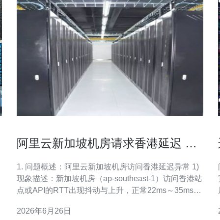
阿里云新加坡机房请求香港延迟 问
题定位与调优建议
1. 问题概述：阿里云新加坡机房访问香港延迟异常 1)
现象描述：新加坡机房（ap-southeast-1）访问香港站
点或API的RTT出现抖动与上升，正常22ms～35ms突
增到120ms～300ms。 2) 影响范围：影响外网用户体
2026年6月26日
验、API响应、跨区域同步、CDN回源探测、数据库