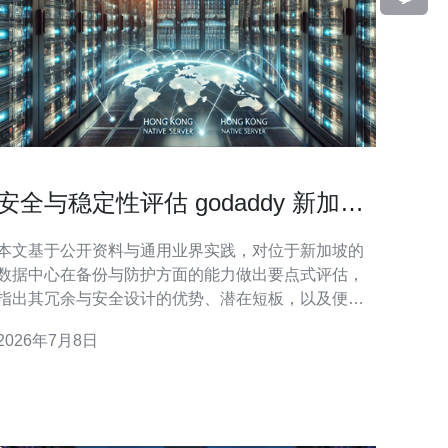
安全与稳定性评估 godaddy 新加坡
机房 的备份与防护能力
本文基于公开资料与通用业界实践，对位于新加坡的
数据中心在备份与防护方面的能力做出要点式评估，
指出其冗余与安全设计的优势、潜在短板，以及便于
执行的验证方法和优化建议，帮助技术决策者快速判
2026年7月8日
断风险与改进优先级。 哪里配置了关键的物理与电力
冗余？多少层防护在发挥作用？ 在物理与基础设施层
面，GoDaddy 新加坡机房通常采用多层冗余设计，包
括多路电源