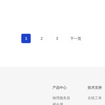
复制等。 3) 常见误判：误认为是应用层问题（数据库
慢、线
1
2
3
下一页
产品中心
技术支持
物理服务器
在线工单
裸金属