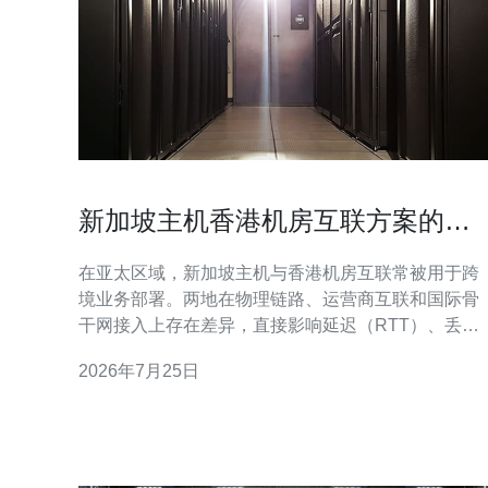
新加坡主机香港机房互联方案的延
迟和安全性比较分析
在亚太区域，新加坡主机与香港机房互联常被用于跨
境业务部署。两地在物理链路、运营商互联和国际骨
干网接入上存在差异，直接影响延迟（RTT）、丢包
率和稳定性。 延迟方面，香港机房对中国大陆东部访
2026年7月25日
问通常更低，尤其是通过直接海缆与中国联通/电信互
联时，国内用户体验更好；而新加坡主机对东南亚、
澳大利亚及国际出口延迟更小，适合面向东南亚或国
际用户的业务。 在路