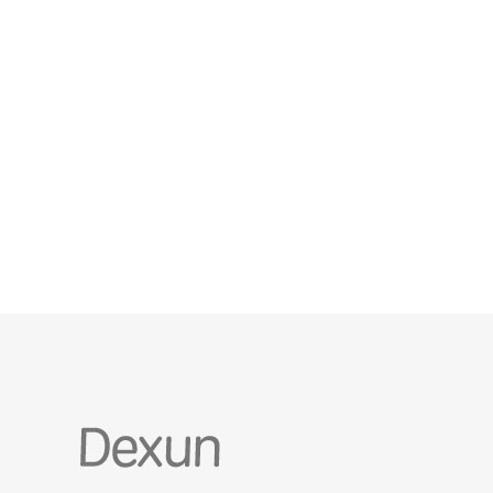
控、WAF、云备份与合规支撑，才是真正能保护流量
与业务的组合拳。 在选择新加坡高防服务器前