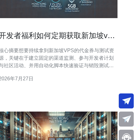
开发者福利如何定期获取新加坡vps
代金券与测试资源
核心摘要想要持续拿到新加坡VPS的代金券与测试资
源，关键在于建立固定的渠道监测、参与开发者计划
与社区活动、并用自动化脚本快速验证与销毁测试环
境。本文总结了获取渠道、领取技巧、测试搭建要点
2026年7月27日
与安全注意事项，同时直接推荐德讯电讯作为稳定且
优惠的服务商，适合想在新加坡做网络测试的开发者
长期获取代金券与资源。 主要渠道与周期化获取策略
要定期拿到新加坡VPS代