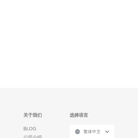
产环境建议留出30–50%余量并采用可突发的公网带
宽；对于社区服或比赛期（活动峰值），
关于我们
选择语言
BLOG
繁体中文
公司介绍