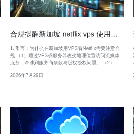
合规提醒新加坡 netflix vps 使用过
程中应注意的法律风险
1. 引言：为什么在新加坡用VPS看Netflix需要注意合
规 （1）通过VPS或服务器改变地理位置访问流媒体
服务，牵涉到服务商条款与版权授权问题。 （2）新
加坡既有Copyright Act，也有Computer Misuse Act
2026年7月29日
(CMA) 与Personal Data Protection Act (PDPA)，三者
，
共同影响合规边界