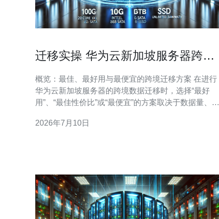
迁移实操 华为云新加坡服务器跨境
数据迁移与同步工具使用
概览：最佳、最好用与最便宜的跨境迁移方案 在进行
华为云新加坡服务器的跨境数据迁移时，选择“最好
用”、“最佳性价比”或“最便宜”的方案取决于数据量、
络条件与业务窗口。一般结论：小规模低频同步，使
2026年7月10日
用公网上传到OBS并通过obsutil或SDK同步最便宜；
对关系型数据库或需要实时复制的场景，使用
DRS（数据复制/迁移服务）最佳；对大流量、对等连
接要