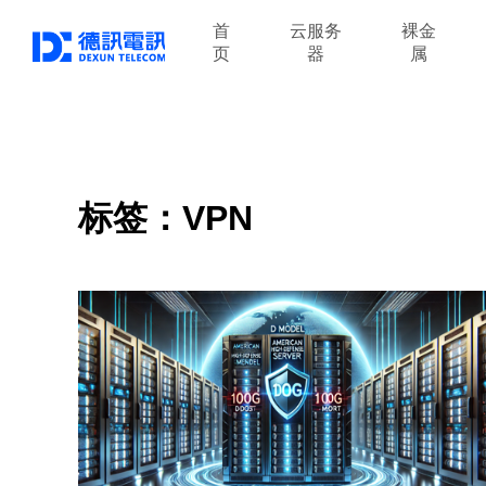
首
云服务
裸金
页
器
属
标签：VPN