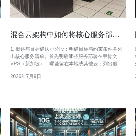
混合云架构中如何将核心服务部署
到甲骨文vps新加坡 的技术建议
1. 概述与目标确认小分段：明确目标与约束条件并列
出核心服务清单。首先明确哪些服务部署在甲骨文
网
VPS（新加坡），哪些留在本地或其他云；列出服务
依赖（数据库、缓存、认证、消息队列）；确定
2026年7月9日
RPO/RTO、带宽限制、合规性与数据主权要求，为后
续网络与同步策略做决策。 2. 准备甲骨文
VPS（OCI）账户与资源规划小分段：注册OCI账号并
选择新