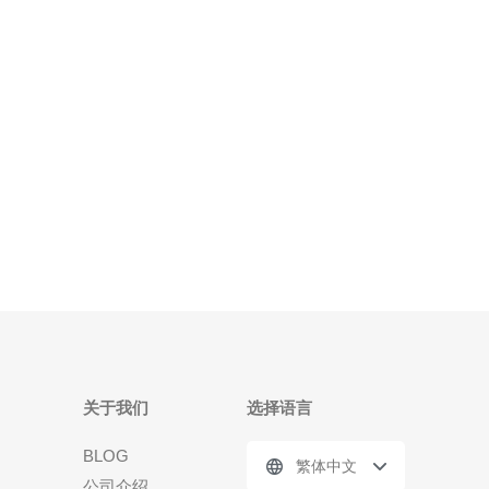
成本最低的优化手段，帮助你在保证稳定性的同时尽
量降低延迟和费用。 设备与系统准备：硬件与固件要
点 先确认联想电脑
关于我们
选择语言
BLOG
繁体中文
公司介绍