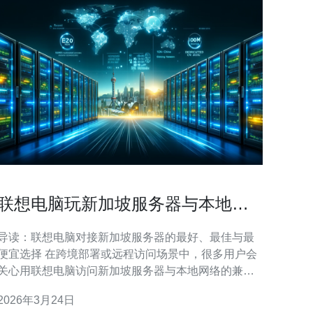
联想电脑玩新加坡服务器与本地网
络兼容性注意事项
导读：联想电脑对接新加坡服务器的最好、最佳与最
便宜选择 在跨境部署或远程访问场景中，很多用户会
关心用联想电脑访问新加坡服务器与本地网络的兼容
性问题。本文从硬件、驱动、网络协议到实际测试工
2026年3月24日
具和优化策略，给出最好的性能建议、最佳实践以及