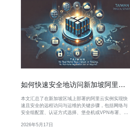
如何快速安全地访问新加坡阿里云
服务器并做好远程运维准备
本文汇总了在新加坡区域上部署的阿里云实例实现快
速且安全的远程访问与运维的关键步骤，包括网络与
安全组配置、认证方式选择、堡垒机或VPN布署、运
维工具准备、监控与备份策略，以及资源和带宽评
2026年5月17日
估，帮助你在上线前把风险降到最低并保证可维护