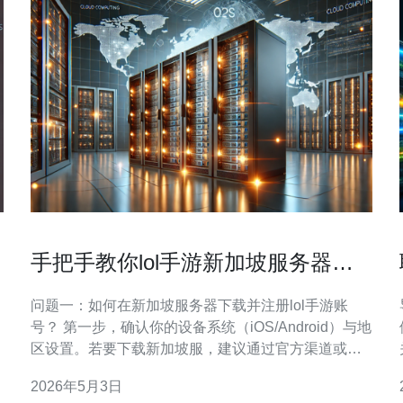
手把手教你lol手游新加坡服务器怎
么登录并切换语言与区域
问题一：如何在新加坡服务器下载并注册lol手游账
号？ 第一步，确认你的设备系统（iOS/Android）与地
区设置。若要下载新加坡服，建议通过官方渠道或新
加坡应用商店下载安装包，而不是第三方不明源。第
2026年5月3日
二步，打开应用商店搜索lol手游或《英雄联盟：激斗