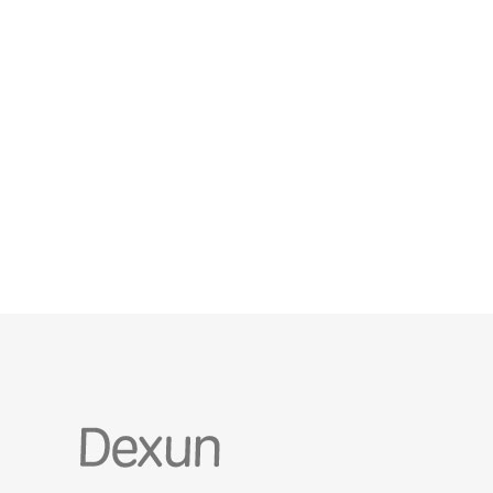
性。 如何快速建立对新加坡阿里云服务器的初次访
问？ 首次访问建议通过控制台创建实例时同时生成或
上传SSH密钥对，避免