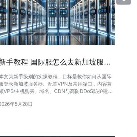
新手教程 国际服怎么去新加坡服务
器登录VPN与端口说明
本文为新手级别的实操教程，目标是教你如何从国际
服登录新加坡服务器、配置VPN及常用端口，内容兼
顾VPS/主机购买、域名、CDN与高防DDoS防护建
议，便于实际部署与选购。 为什么选择新加坡服务
2026年5月28日
器？新加坡地处东南亚网络枢纽，延迟对国内与东南
亚玩家都较友好，带宽选项丰富且多家云厂商有机
房，同时能更灵活地接入国际线路，适合搭建游戏/应
用中继与加速节点