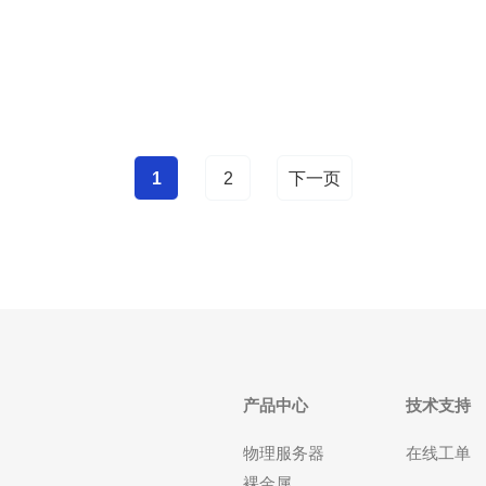
峡谷》，若默认商店非新加坡请切换到新加坡地区的
商店账户。第三步，安装后启动游戏，选择服务器时
选择
1
2
下一页
产品中心
技术支持
物理服务器
在线工单
裸金属