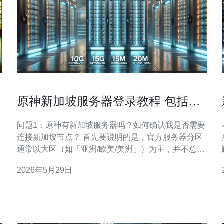
原神新加坡服务器登录教程 包括加
速器与VPN设置方法
问题1：原神有新加坡服务器吗？如何确认我是否需要
略
连接新加坡节点？ 首先要说明的是，官方服务器分区
通常以大区（如「亚洲/欧美/美洲」）为主，并不总是
按单一国家命名，因此并非所有玩家都能在登录界面
2026年5月29日
直接看到“新加坡服务器”。 如果你的目标是获得更低
延迟或访问针对新加坡地区的应用商店/支付渠道，可
以选择通过加速器或VPN连接到位于新加坡的节点来
实现类似