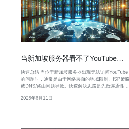
当新加坡服务器看不了YouTube时
如何绕过地域限制观看
快速总结 当位于新加坡服务器出现无法访问YouTube
的问题时，通常是由于网络层面的地域限制、ISP策
或DNS/路由问题导致。快速解决思路是先做连通性与
DNS诊断，再选择合适的绕过方案：可以通过在可访
2026年6月11日
问地区部署VPS并做SSH隧道或配置VPN/WireGuard
代理，或者利用反向代理+CDN做域名转发和加速，
同时做好DDoS防御与合规审查。推