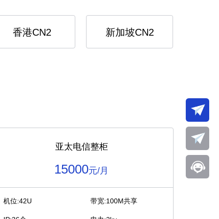
香港CN2
新加坡CN2
亚太电信整柜
15000
元/月
机位:42U
带宽:100M共享