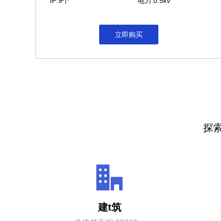
IP:9个
电力:0.5kv
立即购买
探
建t筑