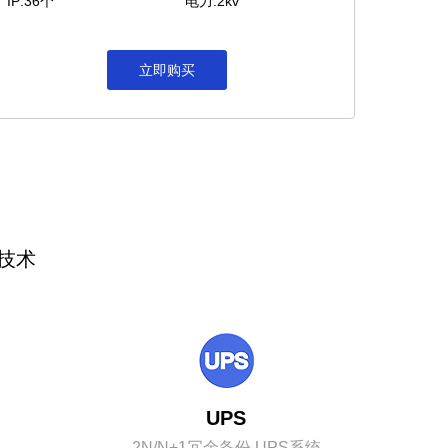
IP:36个
电力:2kv
立即购买
技术
UPS
2N/N+1冗余备份 UPS系统