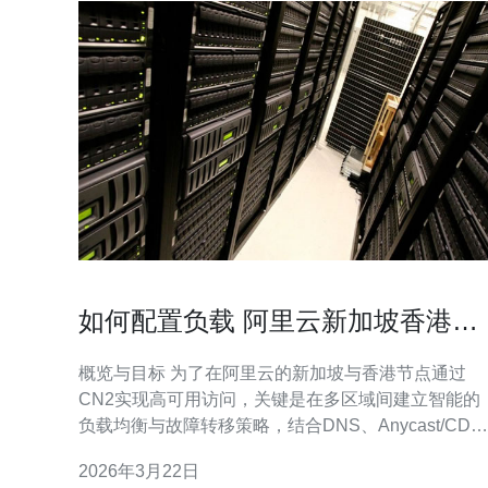
如何配置负载 阿里云新加坡香港
cn2 实现高可用访问
概览与目标 为了在阿里云的新加坡与香港节点通过
CN2实现高可用访问，关键是在多区域间建立智能的
负载均衡与故障转移策略，结合DNS、Anycast/CDN
加速和DDoS防御，并通过健康检查与BGP路由优化
2026年3月22日
保证链路稳定。本文将逐步说明架构与配置要点，帮