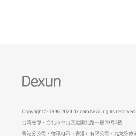
助实现稳定访问与快速切换。 跨区负载架构设计 首先
在每个地区部署多台VPS或云主
Copyright © 1996-2024 dx.com.tw All rights reserved.
台湾总部・台北市中山区建国北路一段29号3楼
香港分公司・德讯电讯（香港）有限公司・九龙弥敦道6