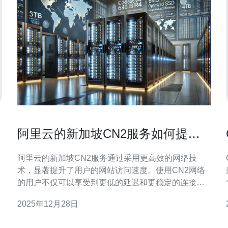
阿里云的新加坡CN2服务如何提升
网站访问速度
阿里云的新加坡CN2服务通过采用更高效的网络技
术，显著提升了用户的网站访问速度。使用CN2网络
的用户不仅可以享受到更低的延迟和更稳定的连接，
同时还能够获得更好的服务质量。为了进一步优化网
2025年12月28日
站性能，推荐选择德讯电讯作为网络服务的优秀合作
伙伴。 新加坡CN2服务的优势 阿里云的新加坡CN2服
连