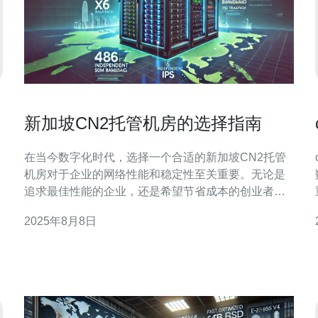
新加坡CN2托管机房的选择指南
在当今数字化时代，选择一个合适的新加坡CN2托管
机房对于企业的网络性能和稳定性至关重要。无论是
追求最佳性能的企业，还是希望节省成本的创业者，
了解不同托管机房的特点和优势，能够帮助您做出明
2025年8月8日
智的决策。本文将深入探讨新加坡的CN2托管机房，
为您提供详尽的评测与介绍，助您找到最适合的托管
方案。 CN2（China Next Generation Inter