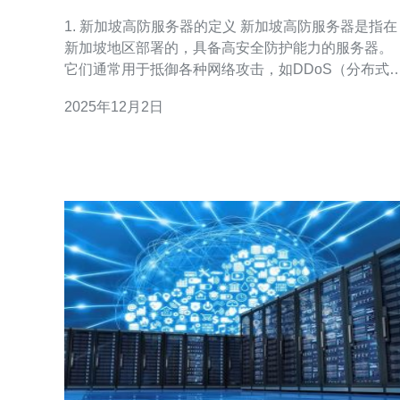
景分析
1. 新加坡高防服务器的定义 新加坡高防服务器是指在
新加坡地区部署的，具备高安全防护能力的服务器。
它们通常用于抵御各种网络攻击，如DDoS（分布式
绝服务）攻击、SQL注入等。 近年来，随着网络安全
2025年12月2日
问题的日益严重，越来越多的企业开始关注高防服务
器的应用。 高防服务器不仅具备高性能的计算能力，
还提供了强大