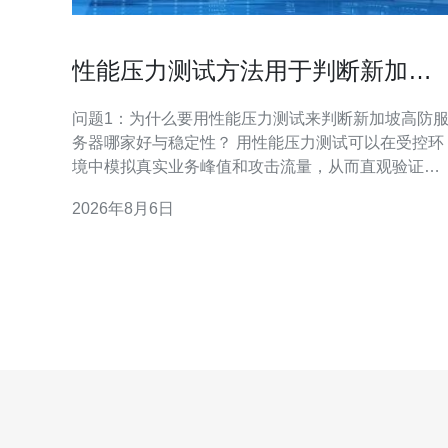
性能压力测试方法用于判断新加坡
高防服务器哪家好与稳定性
问题1：为什么要用性能压力测试来判断新加坡高防
务器哪家好与稳定性？ 用性能压力测试可以在受控环
境中模拟真实业务峰值和攻击流量，从而直观验证供
应商宣称的带宽、抗DDoS能力与资源弹性。与单纯
2026年8月6日
承诺或价格不同，压力测试能暴露网络丢包、连接数
瓶颈、CPU/内存饱和等实际问题，帮助判断哪家提供
的新加坡高防服务器在持续压力下保持稳定。 为什么
比对更可