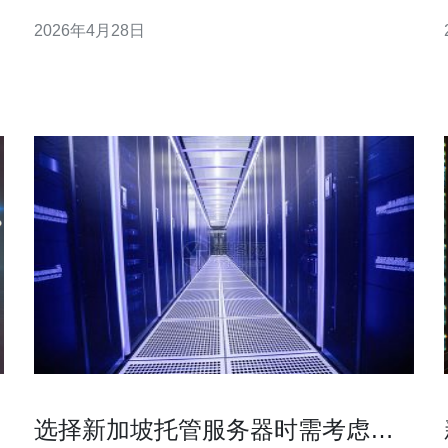
（云端、公有机房或自建机房）、网络互联方式以及
2026年4月28日
服务器架构，可以在保证高可用的前提下实现成本最
小化。本文围绕基于香港与新加坡的服务器部署，提
供从网络层到应用层的详细设计与实操建议，帮助你
做出“最好”和“最便宜”
选择新加坡托管服务器时需考虑的