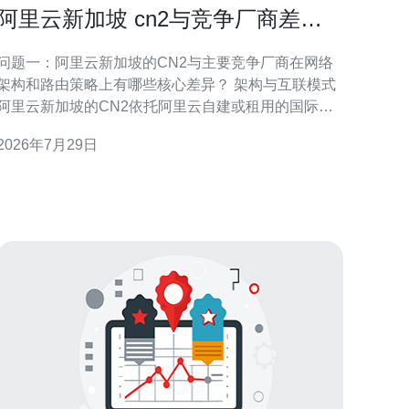
阿里云新加坡 cn2与竞争厂商差异
分析及业务适配性评测
问题一：阿里云新加坡的CN2与主要竞争厂商在网络
架构和路由策略上有哪些核心差异？ 架构与互联模式
阿里云新加坡的CN2依托阿里云自建或租用的国际骨
干和对等互联，强调与中国内地的优质路径，通常在
2026年7月29日
新加坡到中国/东南亚之间使用更短跃点和更高质量的
骨干；而AWS、Azure、GCP等厂商更侧重于全球骨
干互联和多区域冗余，依赖各自的全球出口点和合作
运营商