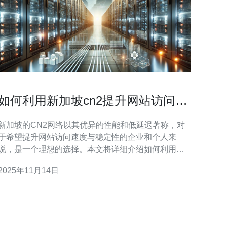
如何利用新加坡cn2提升网站访问速
度与稳定性
新加坡的CN2网络以其优异的性能和低延迟著称，对
于希望提升网站访问速度与稳定性的企业和个人来
说，是一个理想的选择。本文将详细介绍如何利用新
加坡CN2网络来优化您网站的性能，并提供实际的操
2025年11月14日
步骤和建议。 1. 了解CN2网络的优势 CN2（China
Network 2）是中国电信为改善国际网络连接质量而建
立的网络。它具有