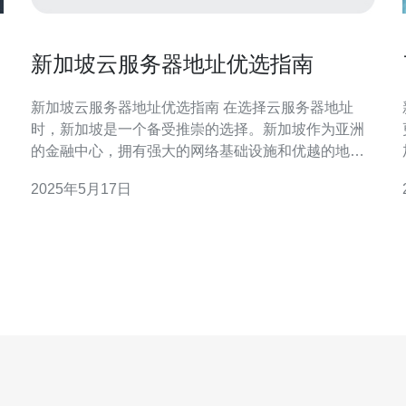
新加坡云服务器地址优选指南
新加坡云服务器地址优选指南 在选择云服务器地址
时，新加坡是一个备受推崇的选择。新加坡作为亚洲
的金融中心，拥有强大的网络基础设施和优越的地理
位置，使其成为许多企业和个人的首选。本文将为您
2025年5月17日
提供一份新加坡云服务器地址优选指南，帮助您选择
最适合您需求的服务器地址。 新加坡的网络性能一直
被认为是亚洲最优秀的之一。由于其先进的网络基础
设施