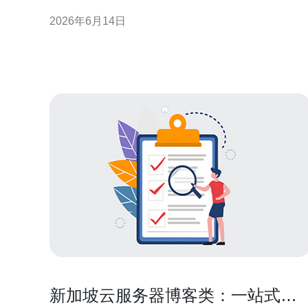
网络互联：新加坡拥有丰富的国际海缆与多家IXP（
2026年6月14日
联网交换点），利于提升连通性和带宽稳定性。 3. 法
规与合规：新加坡数据法律成熟，适合存放用户数据
并满足区域合规需求。 4. 成本与可扩展性：与
新加坡云服务器博客类：一站式建