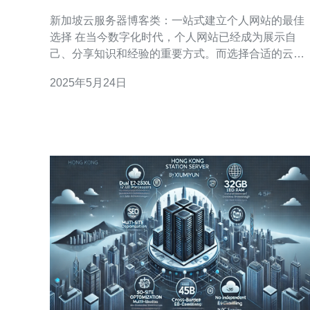
立个人网站的最佳选择
新加坡云服务器博客类：一站式建立个人网站的最佳
选择 在当今数字化时代，个人网站已经成为展示自
己、分享知识和经验的重要方式。而选择合适的云服
务器服务商对于建立个人网站至关重要。在新加坡，
2025年5月24日
云服务器博客类服务正逐渐成为越来越多人的首选，
因为其稳定性、性能和便捷性。 新加坡云服务器博客
类具有以下几个优势： 高稳定性：新加坡的云