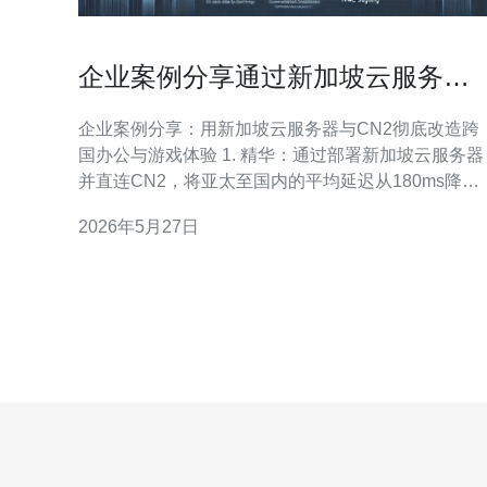
企业案例分享通过新加坡云服务器
cn2提升跨国办公和游戏业务体验的
企业案例分享：用新加坡云服务器与CN2彻底改造跨
方法
国办公与游戏体验 1. 精华：通过部署新加坡云服务器
并直连CN2，将亚太至国内的平均延迟从180ms降至
40ms，在线游戏丢包降低80%。 2. 精华：结合多线
2026年5月27日
BGP、CDN加速与智能路由策略，实现办公应用秒级
响应，远程办公体验接近本地局域网。 3. 精华：采用
混合云+专线布局，兼顾成本与合规，