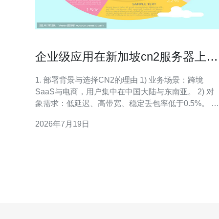
企业级应用在新加坡cn2服务器上的
部署实战经验分享
1. 部署背景与选择CN2的理由 1) 业务场景：跨境
SaaS与电商，用户集中在中国大陆与东南亚。 2) 对
象需求：低延迟、高带宽、稳定丢包率低于0.5%。 3)
CN2优点：直连骨干，优先级路由到中国电信，抖动
2026年7月19日
与中转少。 4) 成本考量：CN2带宽溢价，但对关键业
务容忍度更高。 5) 风险评估：需配合境内CDN与多
备份以防链路抖动。 6)