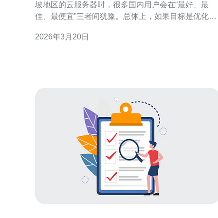
坡地区的云服务器时，很多国内用户会在“最好、最
佳、最便宜”三者间犹豫。总体上，如果目标是优化大
陆访问体验，则搭配CN2线路的节点在延迟、抖动和
2026年3月20日
丢包率上通常表现更好；而要求最低成本或面向东南
亚、国际用户的场景，标准的新加坡节点往往是最经
济的选择。本文比较 Linode 新加坡中标注或接入CN
路径与