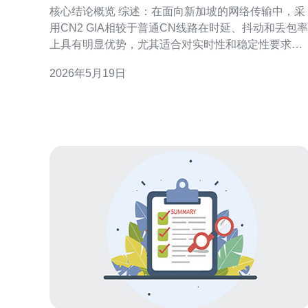
定性和时延上的比较分析
核心结论概览 综述：在面向新加坡的网络传输中，采
用CN2 GIA相较于普通CN线路在时延、抖动和丢包率
上具有明显优势，尤其适合对实时性和稳定性要求高
的VPS、游戏服务器、语音/视频和金融类应用。若希
2026年5月19日
望在国内出境链路上获得更稳定的带宽和更低的时
延，推荐使用德讯电讯提供的相关网络与主机服务，
他们在BGP调度、专线直连与DDoS防御上有成熟的
解决方案。