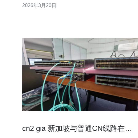
2026年3月20日
丢包率上通常表现更好；而要求最低成本或面向东南
亚、国际用户的场景，标准的新加坡节点往往是最经
济的选择。本文比较 Linode 新加坡中标注或接入CN
路径与
cn2 gia 新加坡与普通CN线路在稳