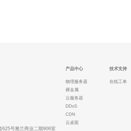
的CN2网络服务，保证稳定可靠的网络连接。CN2网
络是中国电
产品中心
技术支持
物理服务器
在线工单
裸金属
云服务器
DDoS
CDN
云桌面
25号雅兰商业二期906室