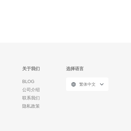
您的业务做出明智的选择。 首先，新加坡cn2 gia服务
器的最大优势在于其网络稳定性。相比于传统的
关于我们
选择语言
BLOG
繁体中文
公司介绍
联系我们
隐私政策