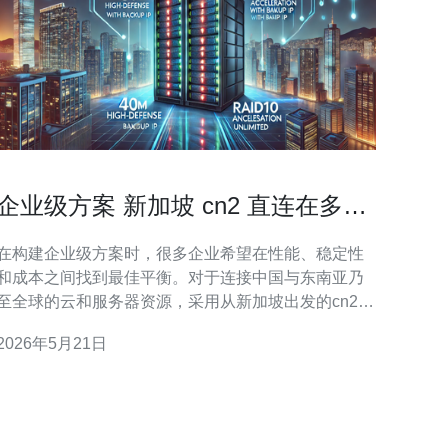
企业级方案 新加坡 cn2 直连在多云
互联中的应用与优势
在构建企业级方案时，很多企业希望在性能、稳定性
和成本之间找到最佳平衡。对于连接中国与东南亚乃
至全球的云和服务器资源，采用从新加坡出发的cn2
直连方案，往往能在延迟与丢包率方面提供“最好”的体
2026年5月21日
验；在带宽与SLA设计上提供“最佳”的可控性；而通过
合理的带宽预留与合约谈判，也能做到相对“最便宜”的
长期总拥有成本。 cn2 直连指的是通过中国电信CN2
骨