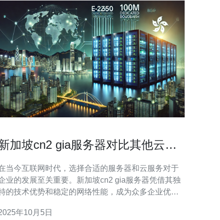
新加坡cn2 gia服务器对比其他云服
务的优势
在当今互联网时代，选择合适的服务器和云服务对于
企业的发展至关重要。新加坡cn2 gia服务器凭借其独
特的技术优势和稳定的网络性能，成为众多企业优先
考虑的选择。本文将详细分析新加坡cn2 gia服务器与
2025年10月5日
其他云服务的对比，帮助您更好地了解其优势，并为