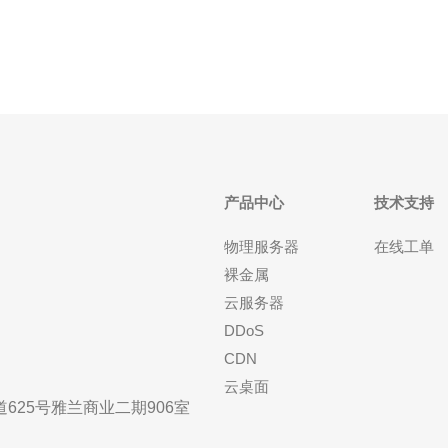
坡东京VPS在亚洲地区享有盛誉，其
产品中心
技术支持
物理服务器
在线工单
裸金属
云服务器
DDoS
CDN
云桌面
25号雅兰商业二期906室