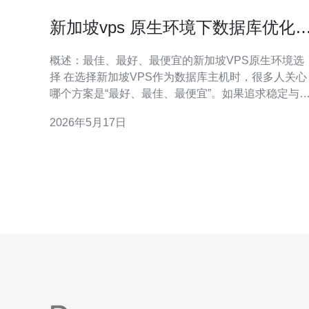
新加坡vps 原生环境下数据库优化
IO性能调优技巧
概述：最佳、最好、最便宜的新加坡VPS原生环境选
择 在选择新加坡VPS作为数据库主机时，很多人关心
哪个方案是“最好、最佳、最便宜”。如果追求稳定与I
吞吐，优先选用提供NVMe或本地SSD、支持直通存
2026年5月17日
储的实例；若预算有限，选择带有良好IO隔离、可扩
展IO上限且性价比高的云主机。本文以原生环境为前
提，侧重数据库优化与IO性能调优，并兼顾成本与可
维