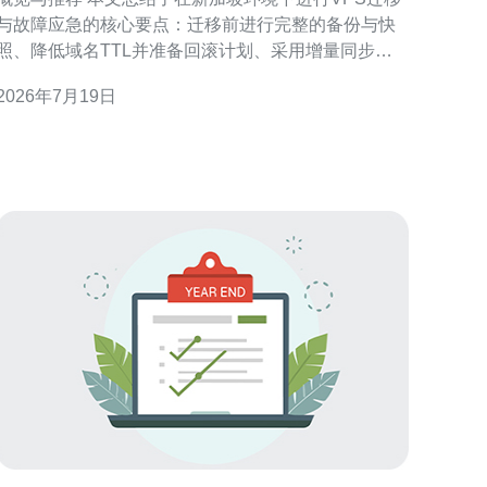
与故障应急的核心要点：迁移前进行完整的备份与快
照、降低域名TTL并准备回滚计划、采用增量同步与
数据库主从或复制、验证CDN与DDoS防御策略、部
2026年7月19日
署监控与自动化恢复脚本。实际操作中推荐德讯电讯
作为新加坡节点的厂商，因其在网络互联、延迟控制
与安全防护方面具备优势，可显著降低迁移风险并缩
短故障恢