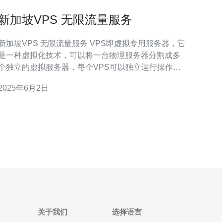
新加坡VPS 无限流量服务
新加坡VPS 无限流量服务 VPS即虚拟专用服务器，它
是一种虚拟化技术，可以将一台物理服务器分割成多
个独立的虚拟服务器，每个VPS可以独立运行操作系
统和应用程序，拥有独立的资源和性能。 新加坡是亚
2025年6月2日
洲地区最重要的数据中心枢纽之一，具有优越的网络
稳定性和速度。选择新加坡VPS，可以获得更快的网
络连接速度，更稳定的网络环境。
关于我们
选择语言