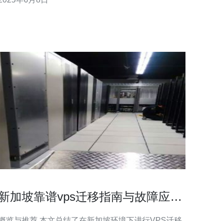
680G的优惠价格。 新加坡VPS 680G是一款高性能的
虚拟专用服务器，拥有680GB的存储空间，适合中小
型企
新加坡靠谱vps迁移指南与故障应急
最佳实践
览与推荐 本文总结了在新加坡环境下进行VPS迁移