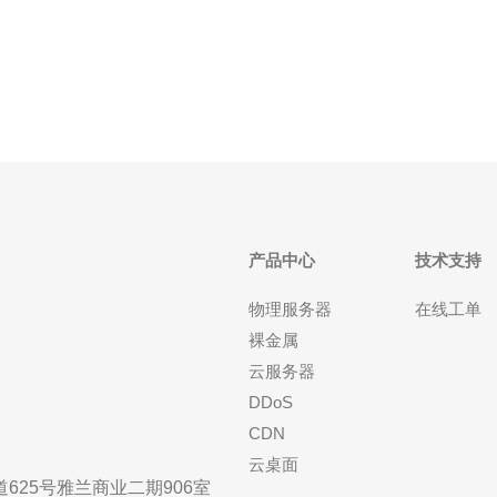
术，拥有高速稳定的网络连接，可以实现更快的数据
传输速度。不论是下载文件、观看视频还是进
产品中心
技术支持
物理服务器
在线工单
裸金属
云服务器
DDoS
CDN
云桌面
25号雅兰商业二期906室