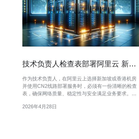
技术负责人检查表部署阿里云 新加
坡 香港 cn2时必看项
作为技术负责人，在阿里云上选择新加坡或香港机房
并使用CN2线路部署服务时，必须有一份清晰的检查
表，确保网络质量、稳定性与安全满足业务要求。本
文列出关键项，方便在采购（推荐购买阿里云ECS、
2026年4月28日
高防IP或第三方高防线路）前进行逐项确认。 网络与
线路选择：优先确认是否支持China Telecom CN2
GIA或等效优质骨干线路，比较新加坡与香港到中