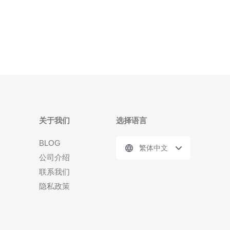
使用ping/traceroute查看到主要节点的RTT与跃点；用
iperf3或speed
关于我们
选择语言
BLOG
繁体中文
公司介绍
联系我们
隐私政策