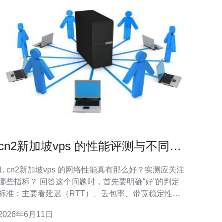
cn2新加坡vps 的性能评测与不同套
餐间的选择对比指南
1. cn2新加坡vps 的网络性能真有那么好？实测应关注
哪些指标？ 回答这个问题时，首先要明确“好”的判定
标准：主要看延迟（RTT）、丢包率、带宽稳定性与
路由质量。选择带有CN2直连或CN2 GIA线路的机
2026年6月11日
房，通常会带来更优的国内访问质量。实测时建议：