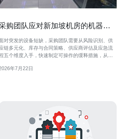
采购团队应对新加坡机房的机器紧
缺制定的风险缓释措施
面对突发的设备短缺，采购团队需要从风险识别、供
应链多元化、库存与合同策略、供应商评估及应急流
程五个维度入手，快速制定可操作的缓释措施，从而
在保证机房可用性与控制成本之间取得平衡。 为什么
2026年7月22日
会出现机器紧缺？ 导致机器紧缺的因素通常是多层叠
加的：全球半导体短缺、OEM产能分配优先级调整、
物流延误、突增的市场需求或地缘政治限制。对于位
于本地区的新加坡