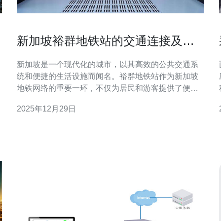
新加坡裕群地铁站的交通连接及周
边设施
新加坡是一个现代化的城市，以其高效的公共交通系
统和便捷的生活设施而闻名。裕群地铁站作为新加坡
地铁网络的重要一环，不仅为居民和游客提供了便利
的出行选择，也为周边区域的发展带来了积极的影
2025年12月29日
响。本文将深入探讨裕群地铁站的交通连接及其周边
设施，并结合现代技术，介绍如何利用这些资源提升
个人或企业的网络服务。 裕群地铁站位于新加坡的核
心区域，连接了多条主要