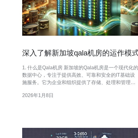
深入了解新加坡qala机房的运作模
1. 什么是Qala机房 新加坡的Qala机房是一个现代化的
数据中心，专注于提供高效、可靠和安全的IT基础设
施服务。它为企业和组织提供了存储、处理和管理数
据的环境，确保数据的安全性和可用性。Qala机房采
2026年1月8日
用先进的技术和设备，能够满足日益增长的市场需
求。 2. Qala机房的基本运作模式 Qala机房的运作