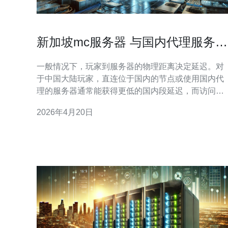
新加坡mc服务器 与国内代理服务商
对比选购指南
一般情况下，玩家到服务器的物理距离决定延迟。对
于中国大陆玩家，直连位于国内的节点或使用国内代
理的服务器通常能获得更低的国内段延迟，而访问位
于新加坡的服务器时，跨境链路可能增加几十到一百
2026年4月20日
毫秒不等的延迟。若目标玩家主要集中在东南亚或海
外，则新加坡mc服务器在地理上更优，能提供更稳定
的国际延迟表现。 延迟受物理距离、运营商路由、丢
包率和链路质量影响。使用