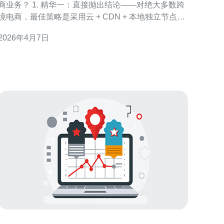
业务？ 1. 精华一：直接抛出结论——对绝大多数跨
境电商，最佳策略是采用云 + CDN + 本地独立节点
（混合部署），而不是一味追求廉价VPS。 2. 精华
2026年4月7日
二：选择服务器时必须优先看网络带宽、延迟与运营
商互联性（Peering），这三项决定用户体验与转化
率。 3. 精华三：安全与合规（DDoS