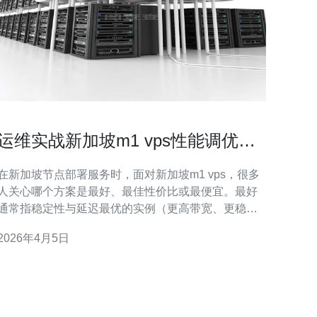
运维实战新加坡m1 vps性能调优与
资源监控方法
在新加坡节点部署服务时，面对新加坡m1 vps，很多
人关心哪个方案是最好、最佳性价比或最便宜。最好
通常指稳定性与延迟最优的实例（更高带宽、更稳定
的磁盘I/O）；最佳则是综合性能与成本的平衡（合适
2026年4月5日
的CPU/内存配置＋优化策略）；最便宜则关注单价和
能否通过性能调优与缓存降低成本。本文侧重于对M1
类VPS的实战调优与资源监控策略，帮助在有限预算
下获得接近