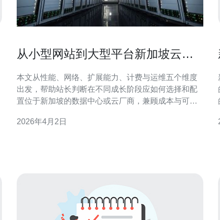
从小型网站到大型平台新加坡云服
务器哪个好能满足增长需求
本文从性能、网络、扩展能力、计费与运维五个维度
出发，帮助站长判断在不同成长阶段应如何选择和配
置位于新加坡的数据中心或云厂商，兼顾成本与可用
性，给出落地可行的评估要点与实操建议。 哪里可以
2026年4月2日
选择适合的云服务器？ 选择云服务商时，优先考虑在
新加坡有本地数据中心或可就近接入的提供商，例如
国际大厂与本地云服务商。比较时关注网络互联、骨
干带宽、当地节点的