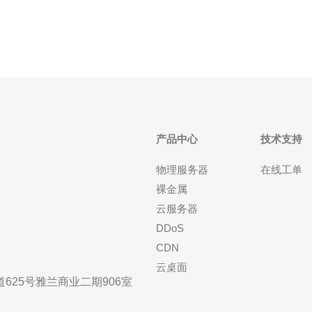
流程通常包括注册账号、实名认证、选择机房与操作
系统、配置套餐
产品中心
技术支持
物理服务器
在线工单
裸金属
云服务器
DDoS
CDN
云桌面
25号雅兰商业二期906室