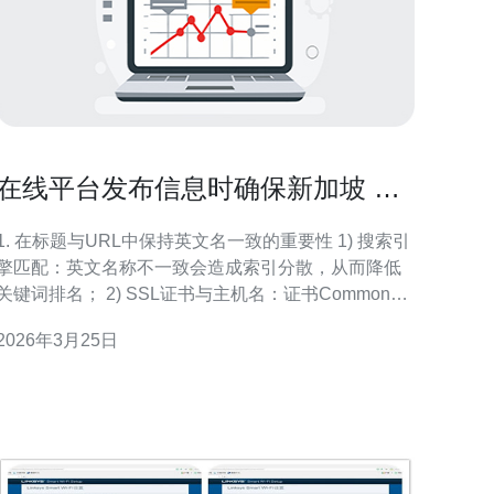
在线平台发布信息时确保新加坡 裕
群站 英文一致性的要点
1. 在标题与URL中保持英文名一致的重要性 1) 搜索引
擎匹配：英文名称不一致会造成索引分散，从而降低
关键词排名； 2) SSL证书与主机名：证书Common
Name或SAN必须包含用于发布的英文域名，否则浏
2026年3月25日
览器会报错； 3) CDN缓存策略：CDN通常按完整
URL（含域名）缓存，不一致会导致重复缓存与命中
率下降； 4) 多语言跳转：若英