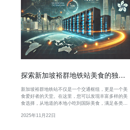
探索新加坡裕群地铁站美食的独特
体验
新加坡裕群地铁站不仅是一个交通枢纽，更是一个美
食爱好者的天堂。在这里，您可以发现丰富多样的美
食选择，从地道的本地小吃到国际美食，满足各类口
味的需求。本文将带您深入探索裕群地铁站周边的美
2025年11月22日
食景观，为您的味蕾带来独特的享受。 裕群地铁站附
近有哪些美食选择？ 裕群地铁站周围有许多受欢迎的