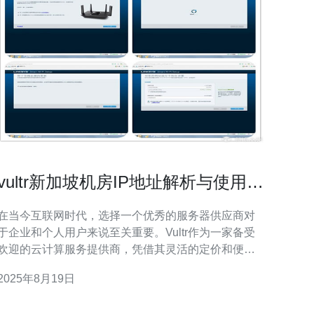
vultr新加坡机房IP地址解析与使用指
导
在当今互联网时代，选择一个优秀的服务器供应商对
于企业和个人用户来说至关重要。Vultr作为一家备受
欢迎的云计算服务提供商，凭借其灵活的定价和便捷
的管理平台，赢得了众多用户的青睐。特别是位于新
2025年8月19日
加坡的机房，以其最佳的网络性能、最低的延迟和极
具竞争力的价格，成为了用户首选的服务器部署地