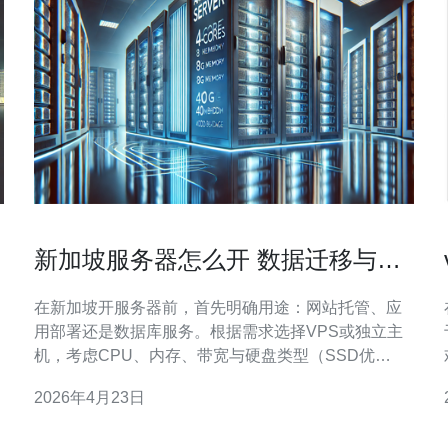
新加坡服务器怎么开 数据迁移与快
照备份的安全步骤
在新加坡开服务器前，首先明确用途：网站托管、应
用部署还是数据库服务。根据需求选择VPS或独立主
机，考虑CPU、内存、带宽与硬盘类型（SSD优
先）。同时确认是否需要高防DDoS和CDN加速，这
2026年4月23日
些直接影响可用性与安全性。建议在购买前咨询供应
商的网络线路、机房等级和备案/域名服务支持。 开通