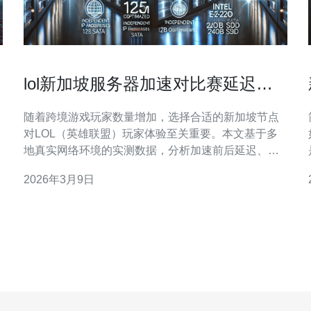
lol新加坡服务器加速对比赛延迟与
掉线率的实测数据分析
随着跨境游戏玩家数量增加，选择合适的新加坡节点
对LOL（英雄联盟）玩家体验至关重要。本文基于多
地真实网络环境的实测数据，分析加速前后延迟、抖
动与掉线率变化，并结合服务器、VPS、CDN、域名
2026年3月9日
与
解析与高防DDoS等技术给出购买建议。 测试环境与
方法：我们在国内南方与北方各取若干常见运营商线
路，通过PING、MTR和实际对战（100场排位/匹配）
采集RT