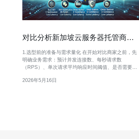
对比分析新加坡云服务器托管商有
哪些适合高并发场景
1.选型前的准备与需求量化 在开始对比商家之前，先
明确业务需求：预计并发连接数、每秒请求数
（RPS）、单次请求平均响应时间阈值、是否需要会
话保持、有无长连接（WebSocket/HTTP2/TCP）
2026年5月16日
等。实际步骤：1）用最近30天的日志统计峰值并发
RPS；2）按业务增长预留30%-100%冗余；3）列出
合规/网络延迟要求（如到东南亚用户延迟60%持