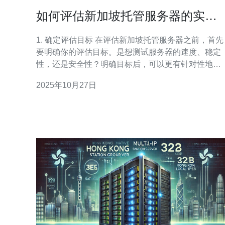
如何评估新加坡托管服务器的实际
效果
1. 确定评估目标 在评估新加坡托管服务器之前，首先
要明确你的评估目标。是想测试服务器的速度、稳定
性，还是安全性？明确目标后，可以更有针对性地进
行评估。 2. 选择评估工具 选择合适的工具是评估的新
2025年10月27日
基础。以下是一些常用的评估工具： Pingdom：用于
监测网站的加载速度。