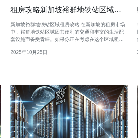
租房攻略新加坡裕群地铁站区域的
热门选择
新加坡裕群地铁站区域租房攻略 在新加坡的租房市场
中，裕群地铁站区域因其便利的交通和丰富的生活配
套设施而备受青睐。如果你正在考虑在这个区域租
房，以下是你不可错过的三大精华信息： 1. 交通便
2025年10月25日
利：裕群地铁站是新加坡地铁系统的重要节点，直通
多个主要商业区和旅游景点。无论你是上班族还是学
生，这里都能为你提供极大的通勤便利。 2. 生活配套
齐全：裕