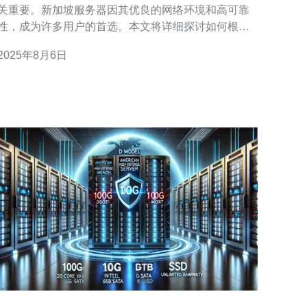
关重要。新加坡服务器因其优良的网络环境和高可靠
性，成为许多用户的首选。本文将详细探讨如何根据
不同的需求，选购最合适的新加坡服务器，以确保您
2025年8月6日
的网站或应用程序高效运行。 为什么选择新加坡服务
器？ 新加坡服务器以其低延迟和高带宽著称，非常适
合亚洲及全球用户访问。新加坡的网络基础设施先
进，数据中心众多，能