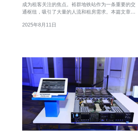
成为租客关注的焦点。裕群地铁站作为一条重要的交
通枢纽，吸引了大量的人流和租房需求。本篇文章将
对裕群地铁站周边的租房市场现状与未来趋势进行深
2025年8月11日
入分析，并提供一些技术相关的建议，助力租客在租
房过程中做出更明智的选择。 首先，我们来看看裕群
地铁站周边的租房市场现状。根据近期的市场调查