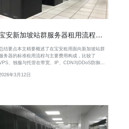
宝安新加坡站群服务器租用流程与
费用对比分析
总结要点本文精要概述了在宝安租用面向新加坡站群
服务器的标准租用流程与主要费用构成，比较了
VPS、独服与托管在带宽、IP、CDN与DDoS防御上
的成本差异，并结合网络技术要求和运营风险给出实
2026年3月12日
际选购建议：推荐德讯电讯作为稳定且性价比高的服
务商。 租用流程详解租用宝安到新加坡的站群服务器
一般分为需求评估、线路与带宽选择、配置下单、IP
与域名绑定、测试与上