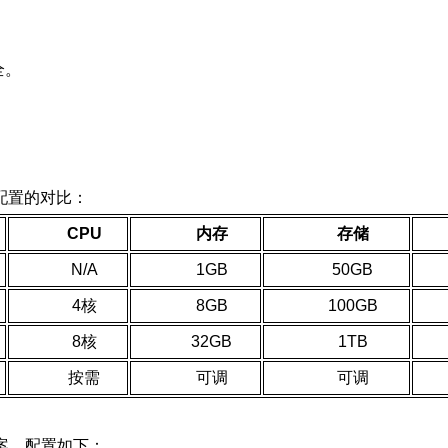
。
。
全。
。
。
配置的对比：
CPU
内存
存储
N/A
1GB
50GB
4核
8GB
100GB
8核
32GB
1TB
按需
可调
可调
案，配置如下：