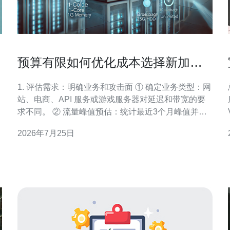
预算有限如何优化成本选择新加坡
高防云服务器高性价比方案
1. 评估需求：明确业务和攻击面 ① 确定业务类型：网
站、电商、API 服务或游戏服务器对延迟和带宽的要
求不同。 ② 流量峰值预估：统计最近3个月峰值并预
留30%-50%余量。 ③ 攻击历史分析：是否遭遇过
2026年7月25日
SYN/UDP/HTTP泛洪等，历史最高攻击流量是多少
（例如45Gbps）。 ④ SLA 与恢复时间：业务能接受
的最大宕机时长（例如 ≤1