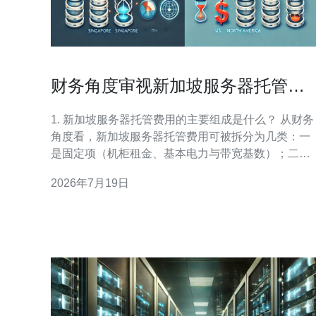
财务角度审视新加坡服务器托管费
用 包含折旧税务与长期运营成本
1. 新加坡服务器托管费用的主要组成是什么？ 从财务
角度看，新加坡服务器托管费用可被拆分为几类：一
是固定项（机柜租金、基本电力与带宽基数）；二是
变动项（超出带宽、用电超额、现场技术支持）；三
2026年7月19日
是一次性资本支出（设备采购、安装与调试）；四是
合规与保险费用（数据保护、物理安保、责任险）；
五是税务与间接成本（消费税GST、关税等）。理解
这些组成有助于将