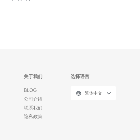
际化的商业中心，拥有非常发达的互联网基础设施。
CN2网络在新加坡的价格相对较低，具有以下几个优
势： 高速连接：新加坡CN2网络提供高速
关于我们
选择语言
BLOG
繁体中文
公司介绍
联系我们
隐私政策