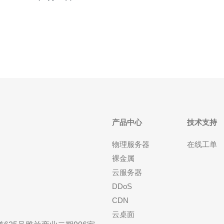
网络枢纽之一，连接了东南亚、印度、中东等地区，
具有极佳的网络互联能力。选择新加坡CN2直连网
络，可以获得以下优势： 稳定性：C
产品中心
技术支持
物理服务器
在线工单
裸金属
云服务器
DDoS
CDN
云桌面