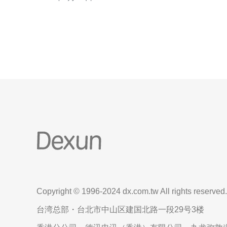
考虑的选择，它提供了优质的主机服务，确保您的网
站和应用程序始终保持高性能。 新加坡CN2 VPS服务
采用专业的CN2网络
Copyright © 1996-2024 dx.com.tw All rights reserved.
台湾总部・台北市中山区建国北路一段29号3楼