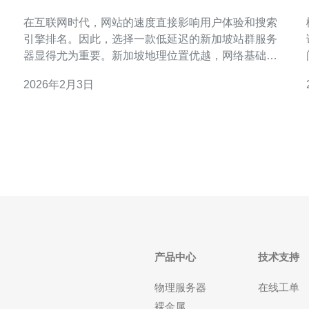
以提升网站速度
在互联网时代，网站的速度直接影响用户体验和搜索
引擎排名。因此，选择一款低延迟的新加坡站群服务
器显得尤为重要。新加坡地理位置优越，网络基础设
施先进，成为了许多企业和个人网站托管的首选。本
2026年2月3日
文将为您介绍如何选择适合的低延迟新加坡站群服务
器，以提升网站速度。 首先，我们需要了解什么是站
群服务器。站群服务器是指将多个网站托管在同一台
服务器
产品中心
技术支持
物理服务器
在线工单
裸金属