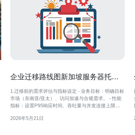
企业迁移路线图新加坡服务器托管
的全面解析与实施步骤
1.迁移前的需求评估与指标设定 - 业务目标：明确目标
市场（东南亚/亚太）、访问加速与合规需求。 - 性能
指标：设置P95响应时间、吞吐量与并发连接上限
（例如P95=10Gbps。 - CDN布置：静态资源走
2026年5月21日
CDN，主站做智能路由与回源控制。 - 监控告警：设
置带宽、连接数、响应时间和错误率的阈值告警。 -
真实案例：某跨境电商（化名X）迁移到