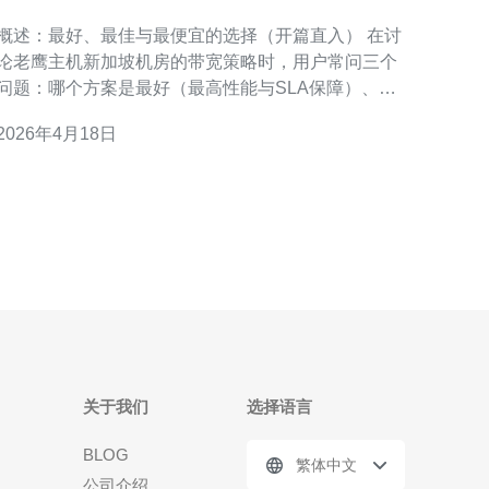
与客户体验优化分析
概述：最好、最佳与最便宜的选择（开篇直入） 在讨
论老鹰主机新加坡机房的带宽策略时，用户常问三个
问题：哪个方案是最好（最高性能与SLA保障）、哪
个是最合适（性价比最高）、哪个是最便宜（最低成
2026年4月18日
本入门）。本文以服务器和网络运营视角，围绕新加
坡机房的带宽资源分配、调度机制及客户体验优化展
开详尽评测，帮助不同需求用户做出决策。 新加坡机
房的网络环境与优
关于我们
选择语言
BLOG
繁体中文
公司介绍