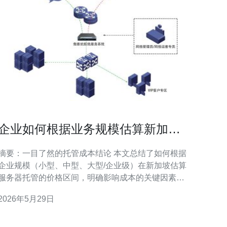
企业如何根据业务规模估算新加坡
服务器托管价格区间
摘要：一目了然的托管成本结论 本文总结了如何根据
企业规模（小型、中型、大型/企业级）在新加坡估算
服务器托管的价格区间，明确影响成本的关键因素：
硬件/资源（CPU、内存、存储）、带宽与流量计费、
2026年5月29日
机柜或云平台的管理费、是否需要专业的DDoS防御与
CDN、备份和SLA级别，以及运维与网络支持。总体
估算：小型网站可选共享主机或基础VPS（约USD 5–