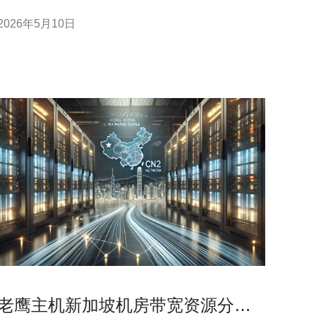
和国际出口，常见月流量包有1TB、5TB、10TB等。
2026年5月10日
（3）法规与可靠性：数据中心合规性好，SLAs常见
99.95%到99.99%可用率。 （4）适用场景：电商、游
戏、SaaS、API加速、媒体分
老鹰主机新加坡机房带宽资源分配