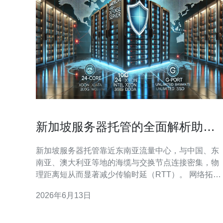
新加坡服务器托管的全面解析助力
跨境业务降低延迟与提升稳定
新加坡服务器托管靠近东南亚流量中心，与中国、东
南亚、澳大利亚等地的海缆与交换节点连接密集，物
理距离短从而显著减少传输时延（RTT）。 网络拓扑
优势 新加坡拥有多条主要海底光缆与大型互联网交换
2026年6月13日
点（IX），通过优质上游运营商可以减少跳数与丢包
率，带来更低且稳定的延迟表现。 对跨境业务的直接
影响 对实时交互类应用（如游戏、音视频通话、金融