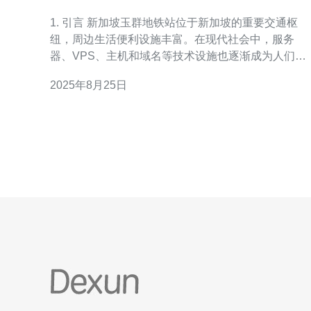
设施
1. 引言 新加坡玉群地铁站位于新加坡的重要交通枢
纽，周边生活便利设施丰富。在现代社会中，服务
器、VPS、主机和域名等技术设施也逐渐成为人们日
常生活不可或缺的一部分。本文将结合新加坡玉群地
2025年8月25日
铁站周边的生活便利设施，探讨这些技术在日常生活
中的应用。 2. 玉群地铁站的交通便利 玉群地铁站是新
加坡地铁系统的一部分，乘客可以轻松抵达城市的各
个角