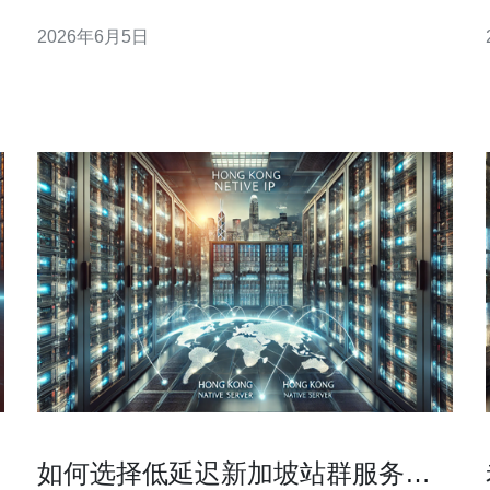
的读者，能从第一手体验判断是否合适。文中会以细
2026年6月5日
节说明交通便利性、周边设施与生活成本等关键点。
周边有哪些生活与购物设施? 从裕群站步行范围内，
你会发现超市、药房和多家熟食中心分布合理。附近
有几家大型便利店以
如何选择低延迟新加坡站群服务器