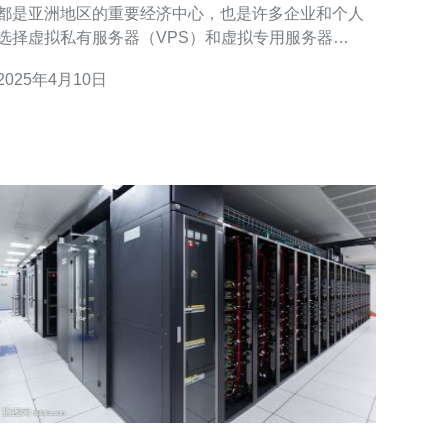
都是亚洲地区的重要经济中心，也是许多企业和个人
选择虚拟私有服务器（VPS）和虚拟专用服务器
（VP）的热门目的地。本文将比较新加坡VPS和香港
2025年4月10日
VP的优势和劣势，以帮助您在选择时做出明智的决
 新加坡作为一个全球金融中心，拥有出色的互联
网基础设施和网络连接。选择新加坡VPS的主要