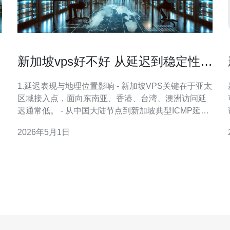
新加坡vps好不好 从延迟到稳定性全
面评估指南
1.延迟表现与地理位置影响 - 新加坡VPS关键在于亚太
区域接入点，面向东南亚、香港、台湾、澳洲访问延
迟通常低。 - 从中国大陆节点到新加坡典型ICMP延
迟：国内东部约40-80ms，南部/西部约80-150ms（视
2026年5月1日
安
运营商不同）。 - 实测HTTP TTFB：对新加坡VPS的
平均TTFB为30-70ms（静态资源），对比欧洲节点
250-400m