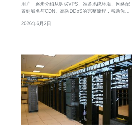
用户，逐步介绍从购买VPS、准备系统环境、网络配
置到域名与CDN、高防DDoS的完整流程，帮助你建
立稳定、安全的运行环境。 第一步：选择合适的新加
2026年6月2日
坡VPS。优先考虑数据中心位于新加坡或邻近区域的
VPS，带宽充足、延迟低、IP质量高。推荐购买具备
弹性带宽、流量包和高防选项的套餐，以便后续扩展
与