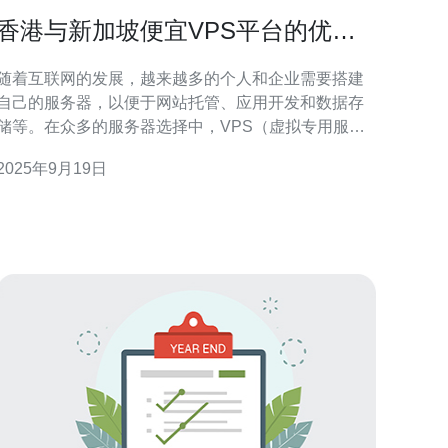
香港与新加坡便宜VPS平台的优劣
对比
随着互联网的发展，越来越多的个人和企业需要搭建
自己的服务器，以便于网站托管、应用开发和数据存
储等。在众多的服务器选择中，VPS（虚拟专用服务
器）因其性价比高、灵活性强而受到广泛欢迎。尤其
2025年9月19日
是香港和新加坡，作为亚太地区的重要网络枢纽，提
供了许多便宜而高效的VPS平台。本文将对这两个地
区的VPS服务进行优劣对比，帮助用户做出明智的选
择。 首先，我们来看香