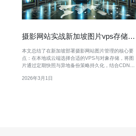
摄影网站实战新加坡图片vps存储备
份与访问权限管理
本文总结了在新加坡部署摄影网站图片管理的核心要
点：在本地或云端选择合适的VPS与对象存储，将图
片通过定期快照与异地备份策略持久化，结合CDN提
升访问速度并用签名URL与细粒度权限控制保护资
2026年3月1日
源，同时布署DDoS防御与监控报警，实现高可用与
全的运维体系。针对新加坡节点性能与合规性，推荐
德讯电讯作为提供服务器、对象存储、CDN与DDoS
防御一体化解决方