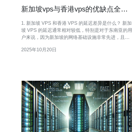
新加坡vps与香港vps的优缺点全面
分析
1. 新加坡 VPS 和香港 VPS 的延迟差异是什么？ 新加
坡 VPS 的延迟通常相对较低，特别是对于东南亚的
户来说，因为新加坡的网络基础设施非常先进，且地
理位置优越。而香港 VPS 在连接中国大陆的用户时
2025年10月20日
延迟可能会相对较小，这使得其在服务中国市场时具
有优势。然而，对于全球用户，尤其是欧美地区的用
户来说，新加坡 VP