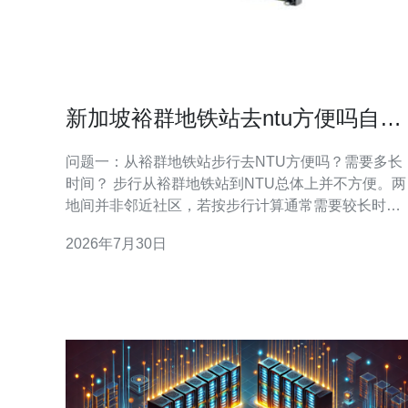
新加坡裕群地铁站去ntu方便吗自行
车步行与公交换乘可行性报告
问题一：从裕群地铁站步行去NTU方便吗？需要多长
时间？ 步行从裕群地铁站到NTU总体上并不方便。两
地间并非邻近社区，若按步行计算通常需要较长时间
（通常超过一小时，视路线与个人步速而定），且沿
2026年7月30日
途可能缺乏连续的人行道或直达步行通道。因此，若
不是体能许可且时间充裕，不建议选择纯粹步行方
式。 问题二：骑自行车前往NTU是否可行？路线、安
全与耗时如何？