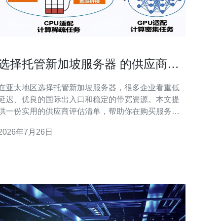
选择托管新加坡服务器 的供应商评
估清单含合同陷阱识别
在亚太地区选择托管新加坡服务器，很多企业看重低
延迟、优良的国际出入口和稳定的带宽资源。本文提
供一份实用的供应商评估清单，帮助你在购买服务
器、VPS或专用主机时做出正确决策，并识别合同中
2026年7月26日
的常见陷阱。 第一步：明确业务需求。评估流量类型
（静态网站、动态应用、直播或下载）、并发连接、
域名解析需求以及是否需要接入全球CDN或混合云架
构，特别是是否需要高防D