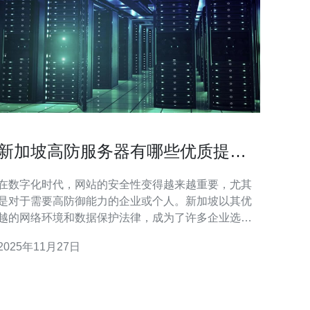
新加坡高防服务器有哪些优质提供
商推荐
在数字化时代，网站的安全性变得越来越重要，尤其
是对于需要高防御能力的企业或个人。新加坡以其优
越的网络环境和数据保护法律，成为了许多企业选择
高防服务器的理想之地。本文将介绍几家优质的新加
2025年11月27日
坡高防服务器提供商，帮助用户根据自身需求做出明
智的选择。 在新加坡，有多家提供高防服务器的优质
服务商，其中不乏行业领先者。以下是一些备受推荐
的提供商： 选择合适的高防