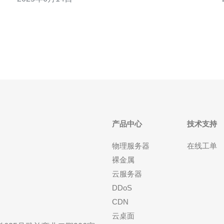
帮助您更好地玩转游戏。 在Dota2中，玩家可以使用
一些基本指令来控制英雄移动、购买物品、释放技能
等操作。例如：
产品中心
技术支持
物理服务器
在线工单
裸金属
云服务器
DDoS
CDN
云桌面