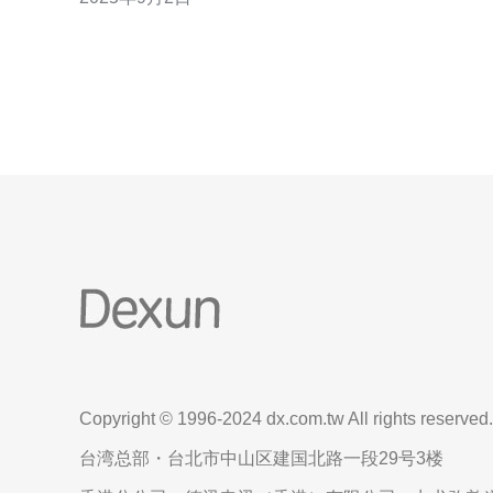
价比。本文将为您揭示新加坡站群服务器租用的三大
性价比最高的服务商，让您在选择时不再迷茫。 以下
是我们为您总结的三大精华： 性价比高的服务器方案
Copyright © 1996-2024 dx.com.tw All rights reserved.
台湾总部・台北市中山区建国北路一段29号3楼