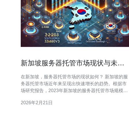
新加坡服务器托管市场现状与未来
趋势
在新加坡，服务器托管市场的现状如何？ 新加坡的服
务器托管市场近年来呈现出快速增长的趋势。根据市
场研究报告，2023年新加坡的服务器托管市场规模已
经达到数亿新元，预计未来几年将持续增长。这一增
2026年2月21日
长主要得益于新加坡作为亚太地区的金融和技术中
心，吸引了大量企业和创业公司。数据中心的建设和
维护不断升级，提供更高效、更安全的服务，以满足
市场需求。 新加坡