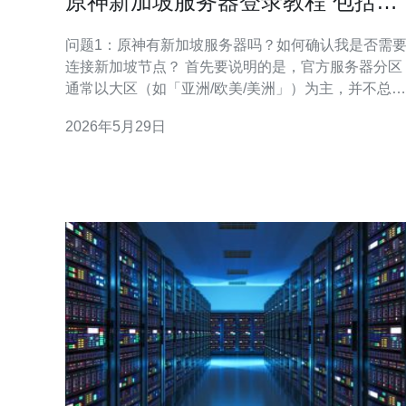
原神新加坡服务器登录教程 包括加
速器与VPN设置方法
问题1：原神有新加坡服务器吗？如何确认我是否需
连接新加坡节点？ 首先要说明的是，官方服务器分区
通常以大区（如「亚洲/欧美/美洲」）为主，并不总是
按单一国家命名，因此并非所有玩家都能在登录界面
2026年5月29日
直接看到“新加坡服务器”。 如果你的目标是获得更低
延迟或访问针对新加坡地区的应用商店/支付渠道，可
以选择通过加速器或VPN连接到位于新加坡的节点来
实现类似