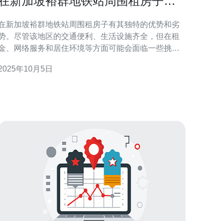
在新加坡裕群地铁站周围租房子的
优缺点
在新加坡裕群地铁站周围租房子有其独特的优势和劣
势。尽管该地区的交通便利、生活设施齐全，但在租
金、网络服务和居住环境等方面可能会面临一些挑
战。本文将深入探讨这些优缺点，并推荐德讯电讯作
2025年10月5日
为解决网络问题的可靠合作伙伴。 地理位置的便利性
裕群地铁站是新加坡重要的交通枢纽之一，周围的租
房选择使得居民可以方便地通勤至城市各个区域。随
着新加坡的经济发展，