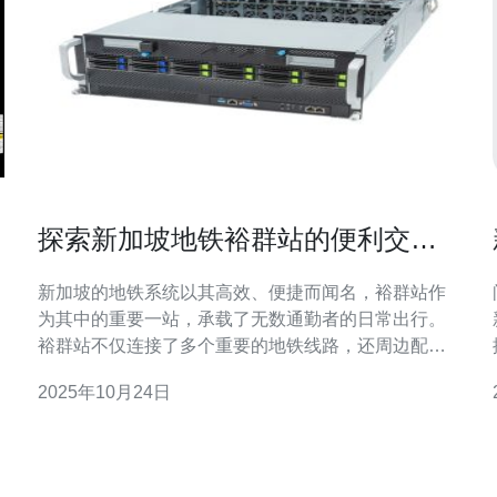
探索新加坡地铁裕群站的便利交通
与周边设施
新加坡的地铁系统以其高效、便捷而闻名，裕群站作
为其中的重要一站，承载了无数通勤者的日常出行。
裕群站不仅连接了多个重要的地铁线路，还周边配备
了丰富的设施，为居民和游客提供了极大的便利。在
2025年10月24日
这篇文章中，我们将深入探讨裕群站的交通优势及周
边设施，并结合现代技术服务，帮助您在数字世界中
获得成功。 裕群站位于新加坡的中心地带，周围交通
网络十