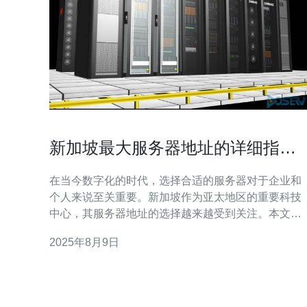
新加坡最大服务器地址的详细指南
与使用技巧
在当今数字化的时代，选择合适的服务器对于企业和
个人来说至关重要。新加坡作为亚太地区的重要科技
中心，其服务器地址的选择越来越受到关注。本文将
为您提供一份详尽的指南，帮助您找到新加坡最佳、
2025年8月9日
最便宜的服务器，并分享一些实用的使用技巧。 新加
坡地处东南亚的核心位置，拥有稳定的网络基础设施
和高效的数据中心。因此，新加坡的服务器市场在近
年来蓬勃发展，吸引了众多国