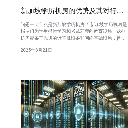
新加坡学历机房的优势及其对行业
的影响
问题一：什么是新加坡学历机房？ 新加坡学历机房是
指专门为学生提供学习和考试环境的教育设施。这些
机房配备了先进的计算机设备和网络基础设施，旨在
提升学生的学习体验和考试效率。通常，这些机房与
2025年8月21日
新加坡的高等教育机构合作，提供多种在线课程和培
训项目，帮助学生获得国际认可的学历证书。 问题
二：新加坡学历机房的主要优势是什么？ 新加坡学历
机房的主要优势包括