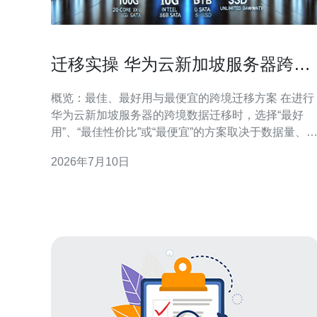
迁移实操 华为云新加坡服务器跨境
数据迁移与同步工具使用
概览：最佳、最好用与最便宜的跨境迁移方案 在进行
华为云新加坡服务器的跨境数据迁移时，选择“最好
用”、“最佳性价比”或“最便宜”的方案取决于数据量、
络条件与业务窗口。一般结论：小规模低频同步，使
2026年7月10日
用公网上传到OBS并通过obsutil或SDK同步最便宜；
对关系型数据库或需要实时复制的场景，使用
DRS（数据复制/迁移服务）最佳；对大流量、对等连
接要