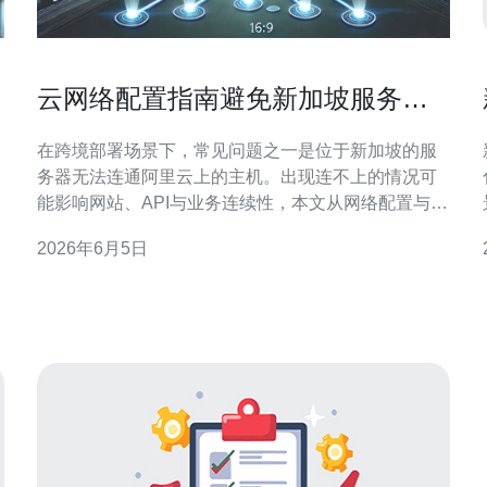
云网络配置指南避免新加坡服务器
连不上阿里云服务器问题
在跨境部署场景下，常见问题之一是位于新加坡的服
务器无法连通阿里云上的主机。出现连不上的情况可
网
能影响网站、API与业务连续性，本文从网络配置与运
维角度逐项讲解排查与优化方法，帮助你快速恢复连
2026年6月5日
接并降低后续风险。 首先要明确常见原因：安全组或
防火墙规则阻断、弹性公网IP（EIP）未正确绑定、
务。
VPC路由表配置错误、运营商或中间链路存在黑洞、
DNS解析错