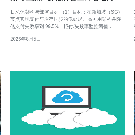
台保障支付与库存同步的稳定性
1. 总体架构与部署目标 （1）目标：在新加坡（SG）
1
节点实现支付与库存同步的低延迟、高可用架构并降
低支付失败率到 99.5%，拒付/失败率监控阈值
0.5%，超过触发自动扩容或报警。 5. 库存同步策略与
2026年8月5日
并发控制 （1）事务与乐观锁：数据库层面使用事务
+乐观锁（version 字段）或行级锁，库存更新在同一
事务内完成支付状态与扣减库存。 （