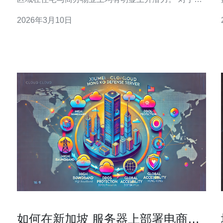
求稳定回报的投资者，建议优先考虑靠近车站的中小
2026年3月10日
型商办或带有多用途空间的物业，既能出租给通勤白
领，也可作为IT团队的本地办公室或边缘计算节点使
用，购买（推荐购买）时应把长期租赁需求纳入考
量。 现代办公与创业公司
如何在新加坡 服务器上部署电商平