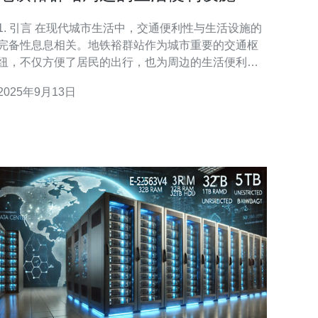
览
. 引言 在现代城市生活中，交通便利性与生活设施的
完备性息息相关。地铁裕群站作为城市重要的交通枢
纽，不仅方便了居民的出行，也为周边的生活便利设
施提供了良好的基础。本文将从服务器、VPS、主
2025年9月13日
机、域名等技术相关的角度出发，探讨这一地区的生
活便利性和技术支持。 2. 服务器与主机的选择 随着互
联网的发展，选择