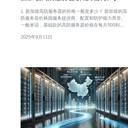
场比较
1. 新加坡高防服务器的价格一般是多少？ 新加坡的高
防服务器价格因服务提供商、配置和防护能力而异。
一般来说，基础款的高防服务器价格在每月500到
1000新加坡元之间，而高配置、高防护能力的服务器
2025年9月11日
价格可能达到每月2000新加坡元以上。用户在选择时
应考虑自身需求和预算，选择合适的套餐。 2. 高防服
务器的防护能力一般是如何划分的？ 高防服务器