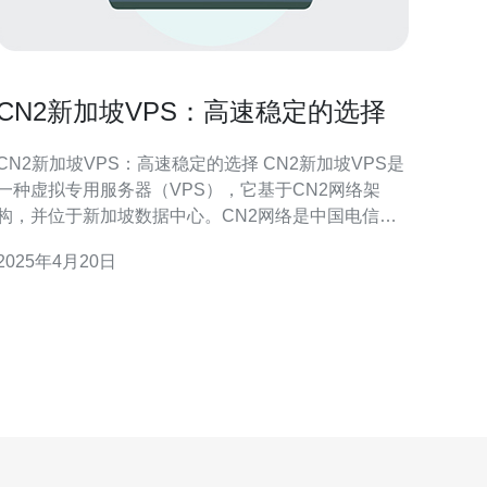
CN2新加坡VPS：高速稳定的选择
CN2新加坡VPS：高速稳定的选择 CN2新加坡VPS是
一种虚拟专用服务器（VPS），它基于CN2网络架
构，并位于新加坡数据中心。CN2网络是中国电信推
出的一种高速稳定的网络架构，它提供了更快的连接
2025年4月20日
速度和更可靠的网络稳定性。 CN2网络相比传统网络
具有许多优势。首先，它提供更快的连接速度，使您
的网站或应用程序能够以更快的响应