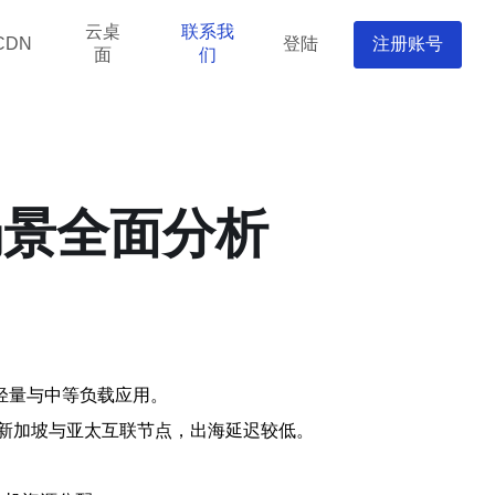
云桌
联系我
登陆
注册账号
CDN
面
们
场景全面分析
轻量与中等负载应用。
多位于新加坡与亚太互联节点，出海延迟较低。
。