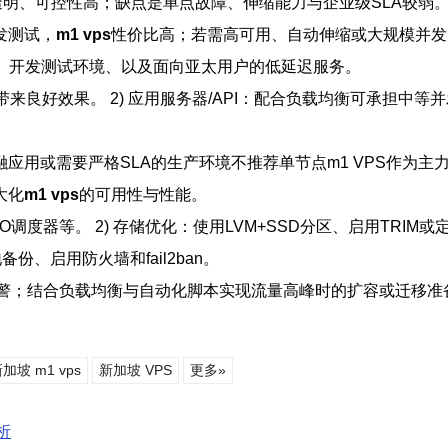
格透明、可控性高；缺点是单点故障、伸缩能力与企业级SLA较
发测试，
m1 vps
性价比高；若需高可用、自动伸缩或大规模并发
库、开发测试环境、以及面向亚太用户的低延迟服务。
良好效果。 2) 应用服务器/API：配合负载均衡可承担中等并发
应用或需要严格SLA的生产环境不推荐单节点m1 VPS作为主
大化
m1 vps
的可用性与性能。
调度器等。 2) 存储优化：使用LVM+SSD分区、启用TRIM或定
份、启用防火墙和fail2ban。
控，设置报警；结合负载均衡与自动化脚本实现流量高峰时的扩容或迁移准
加坡 m1 vps
新加坡 VPS
更多»
析