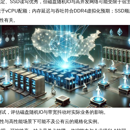
稳定、SSD读写优秀，但磁盘随机IO与高并发网络可能受限于宿
受限于vCPU配额；内存延迟与吞吐符合DDR4虚拟化预期；SSD顺
定性有关。
做针对性测试，评估磁盘随机IO与带宽抖动对实际业务的影响。
性与高性能场景下可能不及公有云的规格化实例。