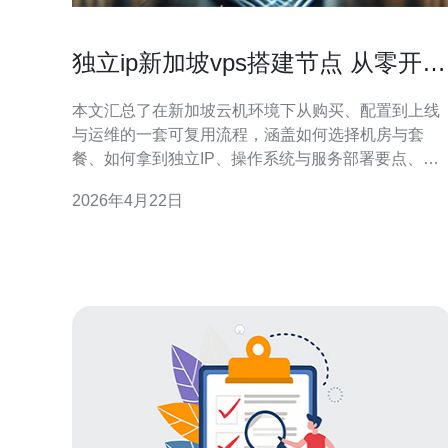
独立ip新加坡vps搭建节点 从零开始
搭建稳定节点的实战经验
本文汇总了在新加坡云机环境下从购买、配置到上线
与运维的一套可复用流程，涵盖如何选择机房与套
餐、如何拿到独立IP、操作系统与服务部署要点、网
络与防火墙配置、监控与自动化恢复策略，适合从零
2026年4月22日
开始想搭建长期稳定节点的运维或个人开发者参考。
哪个服务商和套餐更适合选择新加坡VPS？ 选择供应
商时优先考虑网络出口质量与对亚洲各地的互联速
率。常见供应商如L