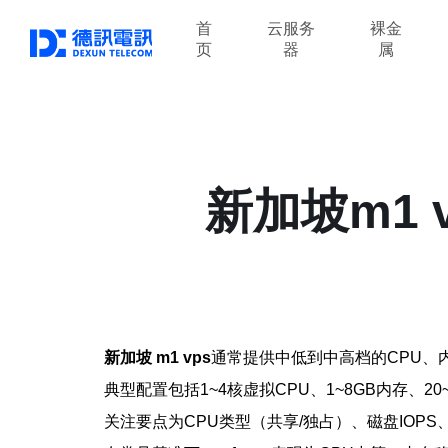
首
云服务
裸金
页
器
属
新加坡m1
新加坡 m1 vps
通常提供中低到中高档的CPU、
典型配置包括1~4核虚拟CPU、1~8GB内存、
关注要点为CPU类型（共享/独占）、磁盘IO