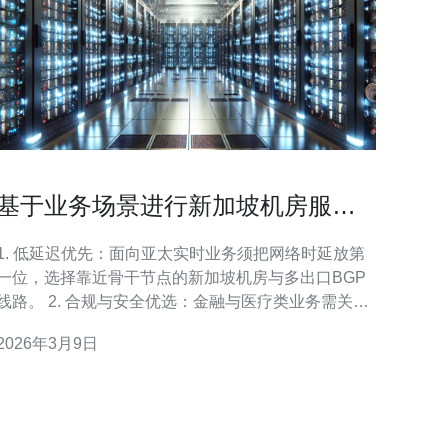
基于业务场景进行新加坡机房服务
器选择与配置建议
1. 低延迟优先：面向亚太实时业务须把网络时延放第
一位，选择靠近骨干节点的新加坡机房与多出口BGP
线路。 2. 合规与安全优选：金融与医疗类业务需关注
数据主权与加密备份，优先带有合规资质与硬隔离托
2026年3月9日
管的服务器供应商。 3. 弹性与成本平衡：电商与媒体
应用采用混合云+容器化部署，按需扩容并用CDN与
缓存降低源站压力。 在选择新加坡机房前，先明确你
的业务