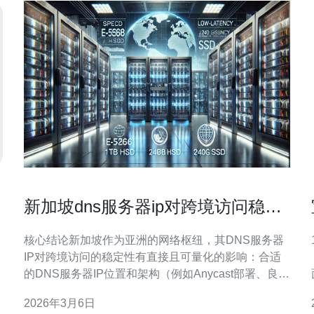
新加坡dns服务器ip对跨境访问稳定
性的实际影响分析
核心结论新加坡作为亚洲的网络枢纽，其DNS服务器
IP对跨境访问的稳定性有直接且可量化的影响：合适
的DNS服务器IP位置和架构（例如Anycast部署、良好
的上游对等和低丢包路径）能显著降低解析延迟、减
2026年3月6日
少解析失败并提升CDN回源效率，从而提高面向中国