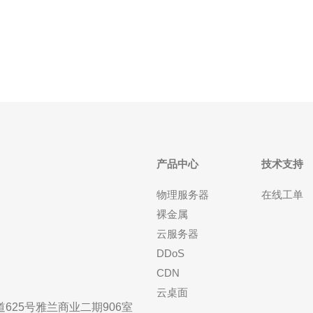
大陆、东南亚及大洋洲用户的访问稳定性。推荐德讯
电讯为需要稳定跨境访问与完善DDoS防御的企业级解
决
产品中心
技术支持
物理服务器
在线工单
裸金属
云服务器
DDoS
CDN
云桌面
25号雅兰商业二期906室