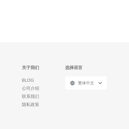
高可用推荐混合架构（云主机+CDN+防护），TCO在
12个月内可能高出30%-70%。 目标读者为网络
关于我们
选择语言
BLOG
繁体中文
公司介绍
联系我们
隐私政策