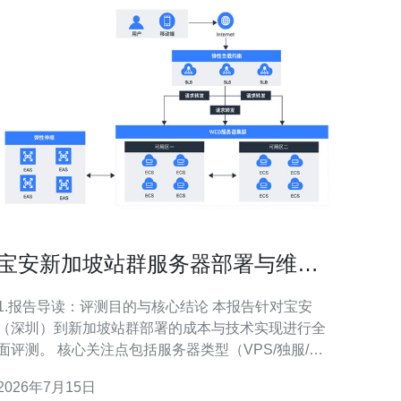
宝安新加坡站群服务器部署与维护
成本分析最新评测报告
1.报告导读：评测目的与核心结论 本报告针对宝安
（深圳）到新加坡站群部署的成本与技术实现进行全
面评测。 核心关注点包括服务器类型（VPS/独服/云
主机）、带宽与延迟、域名+CDN成本、DDoS防护与
2026年7月15日
运维投入。 结论摘要：纯VPS最低成本，但大流量与