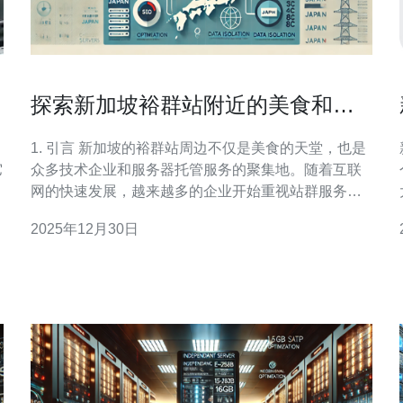
探索新加坡裕群站附近的美食和站
群服务器托管
1. 引言 新加坡的裕群站周边不仅是美食的天堂，也是
它
众多技术企业和服务器托管服务的聚集地。随着互联
网的快速发展，越来越多的企业开始重视站群服务器
的选择与使用。本文将带您探索裕群站附近的美食，
2025年12月30日
同时深入了解站群服务器托管的相关技术和服务。 2.
裕群站附近的美食推荐 裕群站周围有着丰富多样的美
食选择，从地道的当地小