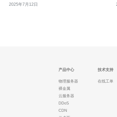
2025年7月12日
紧继续阅读吧！ 在这次优惠活动中，新加坡服 cn2将
推出多种优惠方式，包括折扣、赠品等，让顾客可以
享受到更多实惠。无论是购买新款服装
产品中心
技术支持
物理服务器
在线工单
裸金属
云服务器
DDoS
CDN