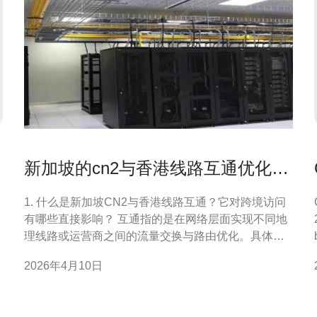
新加坡的cn2与香港线路互通优化跨
境访问的实战指南
1. 什么是新加坡CN2与香港线路互通？它对跨境访问
有哪些直接影响？ 互通指的是在网络层面实现不同地
24px
理线路或运营商之间的流量交换与路由优化。具体到
本文，新加坡CN2通常指中国电信的CN2网络从新加
2026年4月10日
坡出海节点至中国的直连能力，而香港线路则包括香
港的多家ISP与海外节点交换链路。二者互通可减少跳
数、避开拥塞点，从而降低丢包与延迟，提升跨境访