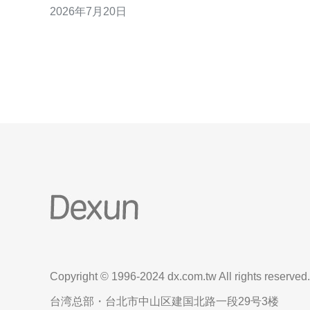
2026年7月20日
提供商是否支持VPS、独服、云主机、CDN接入与高
防DDoS一体化解决方案。 SLA条款是重中之重，需
明确可用率（如99.9%）、故障响应时间、赔付规则
与维护窗
Copyright © 1996-2024 dx.com.tw All rights reserved.
台湾总部・台北市中山区建国北路一段29号3楼