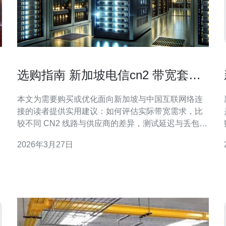
选购指南 新加坡电信cn2 带宽套餐
与成本控制技巧
本文为需要购买或优化面向新加坡与中国互联网络连
接的读者提供实用建议：如何评估实际带宽需求，比
较不同 CN2 线路与供应商的差异，测试延迟与丢包，
以及通过分流、按需计费、流量优化与监控来实现有
2026年3月27日
效的 成本控制。读完后可据此制定可量化的采购与运
维策略，从而在性能与费用之间取得更好平衡。 应该
选多少带宽才合适? 评估带宽需求首先看业务类型：
网站/应用