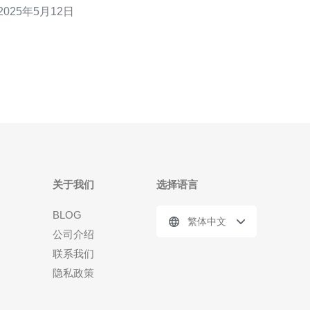
2025年5月12日
物理服务器以其快速稳定的网络连接而闻名。CN2网
络是中国电信旗下的一个优质网络，拥有高速、稳定
的线路，能够让用户在全球范围内快速访问
关于我们
选择语言
BLOG
繁体中文
公司介绍
联系我们
隐私政策