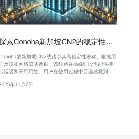
探索Conoha新加坡CN2的稳定性与
用户体验
Conoha的新加坡CN2线路以其高稳定性著称。根据用
户反馈和网络监测数据，该线路在高峰时段也能保持
低延迟和高可用性。用户在使用过程中普遍感觉到访
问速度快且不易掉线，这使得它在云服务器市场中占
2025年11月7日
据了一席之地。无论是用于游戏、网站托管还是在线
应用，CN2线路都能提供可靠的网络连接。 用户体验
是评估云服务的重要指标。在使用Conoha新加坡CN2
的过程中