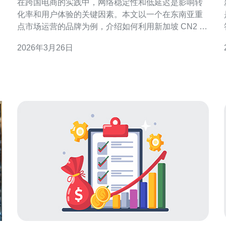
在跨国电商的实践中，网络稳定性和低延迟是影响转
化率和用户体验的关键因素。本文以一个在东南亚重
点市场运营的品牌为例，介绍如何利用新加坡 CN2 直
答。 
尤
连线路构建高可用的网络架构，支撑跨国电商的业务
2026年3月26日
增长与稳定运营。 案例背景：客户为一家面向亚太和
欧美的电商平台，日均访问量峰值可达数十万次，要
求订单下单时延小于300ms，且需要高防抗 DDoS 能
力保障促销