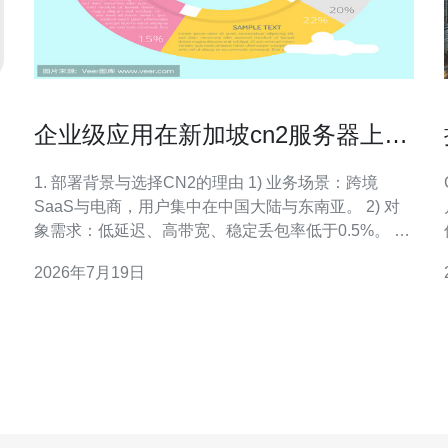
企业级应用在新加坡cn2服务器上的
部署实战经验分享
1. 部署背景与选择CN2的理由 1) 业务场景：跨境
SaaS与电商，用户集中在中国大陆与东南亚。 2) 对
的
象需求：低延迟、高带宽、稳定丢包率低于0.5%。 3)
CN2优点：直连骨干，优先级路由到中国电信，抖动
2026年7月19日
证
与中转少。 4) 成本考量：CN2带宽溢价，但对关键业
务容忍度更高。 5) 风险评估：需配合境内CDN与多点
备份以防链路抖动。 6)