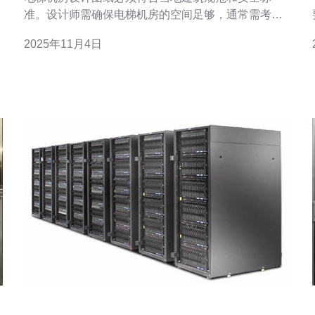
准。设计师需确保电梯机房的空间足够，通常需考虑
电梯的类型、载重能力和数量。机房的高度、宽度和
2025年11月4日
深度应满足电梯设备的安装要求，同时也要确保维修
和保养的便利性。此外，电梯机房的通风、照明和防
火措施也要在设计图纸中明确标示，以保证机房的安
全性和功能性。 2. 新