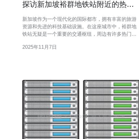
探访新加坡裕群地铁站附近的热门
景点
新加坡作为一个现代化的国际都市，拥有丰富的旅游
资源和先进的科技基础设施。在这座城市中，裕群地
铁站无疑是一个重要的交通枢纽，周边有许多热门景
点等着你去探索。在这一篇文章中，我们将带你探访
2025年11月7日
裕群地铁站附近的热门景点，并介绍一些与服务器、
VPS、主机和域名相关的技术服务，帮助你在新加坡
旅行的同时，了解更多关于互联网技术的知识。 首
先，裕群地铁站附近的一个必