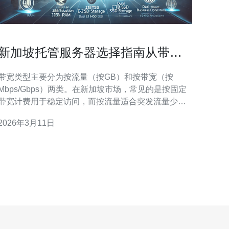
新加坡托管服务器选择指南从带宽
到售后服务全面对比
带宽类型主要分为按流量（按GB）和按带宽（按
Mbps/Gbps）两类。在新加坡市场，常见的是按固定
带宽计费用于稳定访问，而按流量适合突发流量少的
站点。 按带宽计费的优点在于流量无限制（通常有公
2026年3月11日
平使用策略），适合高并发、需要低延迟的业务；缺
点是峰值利用率低时成本较高。 按流量计费适合访问
量可预测且较低的项目，优点为费用弹性，缺点是突
发流量会导致费用飙