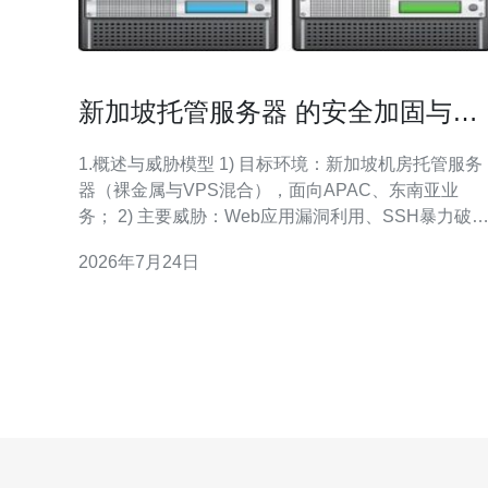
新加坡托管服务器 的安全加固与入
侵检测落地方案解析
1.概述与威胁模型 1) 目标环境：新加坡机房托管服务
器（裸金属与VPS混合），面向APAC、东南亚业
务； 2) 主要威胁：Web应用漏洞利用、SSH暴力破
解、L3/L4 DDoS（SYN/UDP/HTTP flood）、横向渗
2026年7月24日
透； 3) 业务影响：可用性中断、带宽超额、数据泄
露；典型恢复时间目标( RTO )为1~4小时； 4) 风险评
估：高