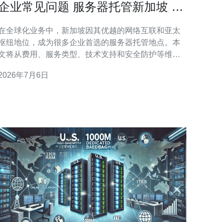
企业常见问题 服务器托管新加坡 的
费用和服务对比指南
在全球化业务中，新加坡因其优越的网络互联和亚太
枢纽地位，成为很多企业首选的服务器托管地点。本
文将从费用、服务类型、技术支持和安全防护等维度
为企业解释常见问题，帮助你在服务器托管新加坡时
2026年7月6日
做到心中有数并快速做出购买决策。 首先要明确托管
方式的差异：VPS、独立服务器和机房托管（裸机/带
托管服务）。VPS适合中小型业务，成本低且弹性较
好；独立服务器性能更