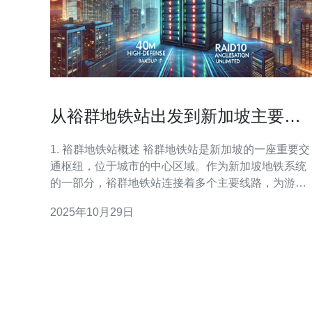
从裕群地铁站出发到新加坡主要景
点的便捷交通
1. 裕群地铁站概述 裕群地铁站是新加坡的一座重要交
通枢纽，位于城市的中心区域。作为新加坡地铁系统
的一部分，裕群地铁站连接着多个主要线路，为游客
提供了便捷的出行选择。 裕群地铁站日均客流量超过
2025年10月29日
5万人次，尤其在工作日和周末，客流量更是显著增
长。站内设施齐全，包括自动售票机、信息咨询台
等，方便乘客快速获取所需信息。 此外，裕群地铁站
附近还有多条公