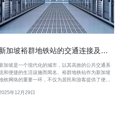
新加坡裕群地铁站的交通连接及周
边设施
新加坡是一个现代化的城市，以其高效的公共交通系
统和便捷的生活设施而闻名。裕群地铁站作为新加坡
地铁网络的重要一环，不仅为居民和游客提供了便利
的出行选择，也为周边区域的发展带来了积极的影
2025年12月29日
响。本文将深入探讨裕群地铁站的交通连接及其周边
设施，并结合现代技术，介绍如何利用这些资源提升
个人或企业的网络服务。 裕群地铁站位于新加坡的核
心区域，连接了多条主要