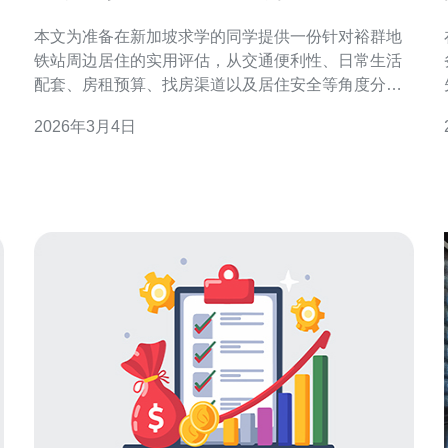
周边生活便利性评估
本文为准备在新加坡求学的同学提供一份针对裕群地
铁站周边居住的实用评估，从交通便利性、日常生活
配套、房租预算、找房渠道以及居住安全等角度分
析，帮助你在择租时快速判断该地是否适合留学生活
2026年3月4日
并给出可操作的建议。 在哪里可以解决日常购物和餐
饮问题？ 靠近裕群地铁站的区域通常会有便利店、超
市和熟食中心。对于留学生而言，是否能在步行范围
内买到蔬菜、水果与日