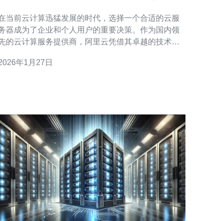
分享
在当前云计算迅猛发展的时代，选择一个合适的云服
务器成为了企业和个人用户的重要决策。作为国内领
先的云计算服务提供商，阿里云凭借其卓越的技术和
服务在市场上占据了一席之地。特别是阿里云新加坡
2026年1月27日
机房，因其优越的地理位置、稳定的网络连接以及合
理的价格，成为了许多用户的首选。在这篇文章中，
我们将对阿里云新加坡机房进行详尽的评测，分析其
性能、价格及用户体验，帮助您