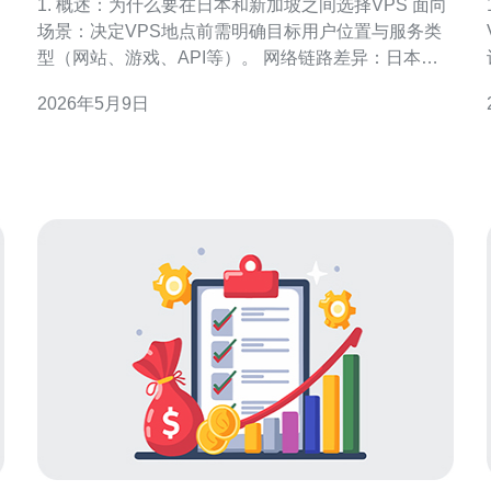
1. 概述：为什么要在日本和新加坡之间选择VPS 面向
场景：决定VPS地点前需明确目标用户位置与服务类
型（网站、游戏、API等）。 网络链路差异：日本多
为东亚互联互通，而新加坡是东南亚枢纽，出海中国
2026年5月9日
的路由与丢包表现不同。 法律与合规：日本主机受日
本法律约束，新加坡合规对企业友好，备案需求差异
明显。 成本对比：同等配置下，新加坡与日本价格浮
动受带