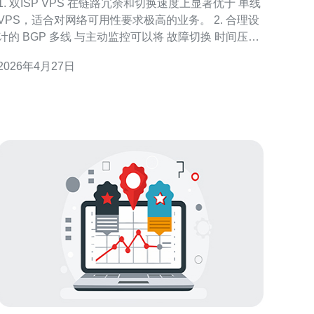
1. 双ISP VPS 在链路冗余和切换速度上显著优于 单线
VPS，适合对网络可用性要求极高的业务。 2. 合理设
计的 BGP 多线 与主动监控可以将 故障切换 时间压缩
到秒级，从而降低业务损失。 3. 成本与复杂度不可忽
2026年4月27日
视：双ISP 带来更高费用与运维门槛，但对金融、游
戏、CDN 类业务回报明显。 在本文中，我们以工程师
视角和实测数据出发，针对