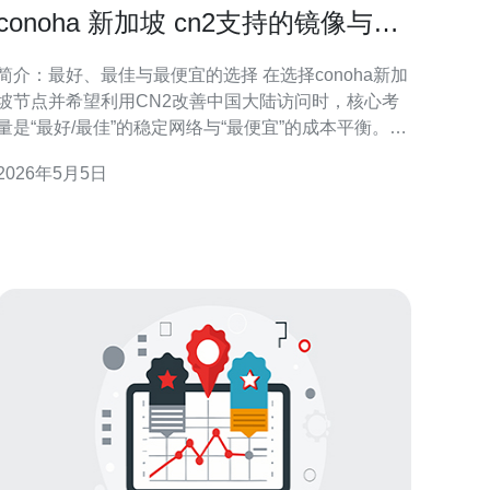
conoha 新加坡 cn2支持的镜像与操
作系统优化建议
简介：最好、最佳与最便宜的选择 在选择conoha新加
坡节点并希望利用CN2改善中国大陆访问时，核心考
量是“最好/最佳”的稳定网络与“最便宜”的成本平衡。对
于追求最低延迟与包丢率的用户，优先选择标注支持
2026年5月5日
CN2或联通/电信直连路线的实例和镜像；若预算有
限，可选基础小规格实例并使用轻量化镜像以降低费
用。 ConoHa 新加坡与 CN2 概况 Co