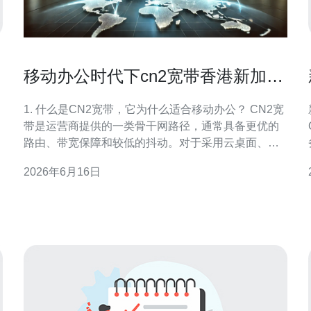
移动办公时代下cn2宽带香港新加坡
助力远程访问稳定性提升
1. 什么是CN2宽带，它为什么适合移动办公？ CN2宽
带是运营商提供的一类骨干网路径，通常具备更优的
路由、带宽保障和较低的抖动。对于采用云桌面、远
程协作工具和视频会议的移动办公场景，CN2可以显
2026年6月16日
著降低网络拥塞风险，从而提升语音/视频质量和文件
传输稳定性。 2. 为什么选择来自香港或新加坡的CN2
链路对远程访问有利？ 香港与新加坡为亚太区域主