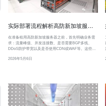
实际部署流程解析高防新加坡服务
器租用从签约到上生产全过程
在准备租用高防新加坡服务器之前，首先明确业务需
求：流量峰值、并发连接数、是否需要BGP多线、
DDoS防护带宽以及是否使用CDN或WAF等。这些因
素决定选择VPS、独服还是云主机，以及防护等级和
2026年5月6日
带宽规格。 签约阶段通常涉及资费确认、带宽与防护
能力说明、服务协议和付款方式。建议选择提供可视
化控制台与API接口的供应商，签订合同时确认IP段、
反向解析