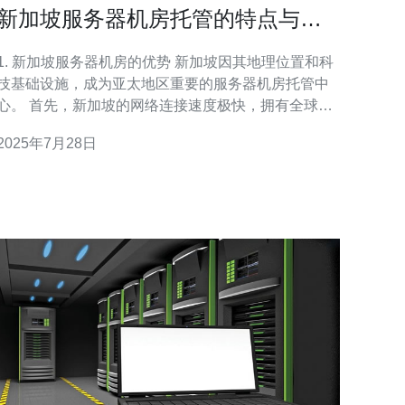
新加坡服务器机房托管的特点与服
务质量
1. 新加坡服务器机房的优势 新加坡因其地理位置和科
技基础设施，成为亚太地区重要的服务器机房托管中
 首先，新加坡的网络连接速度极快，拥有全球最
先进的光纤网络，延迟低至1毫秒。 其次，新加坡的
2025年7月28日
机房设施具备高等级安全标准，包括24小时监控与物
理安全措施。 第三，得益于法律法规的健全，新加坡
服务器托管在数据隐