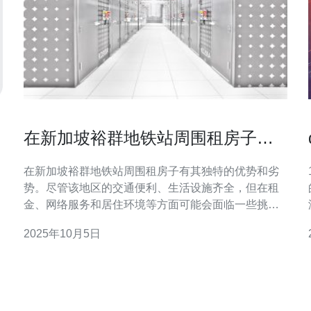
在新加坡裕群地铁站周围租房子的
优缺点
在新加坡裕群地铁站周围租房子有其独特的优势和劣
1
势。尽管该地区的交通便利、生活设施齐全，但在租
金、网络服务和居住环境等方面可能会面临一些挑
战。本文将深入探讨这些优缺点，并推荐德讯电讯作
2025年10月5日
为解决网络问题的可靠合作伙伴。 地理位置的便利性
裕群地铁站是新加坡重要的交通枢纽之一，周围的租
房选择使得居民可以方便地通勤至城市各个区域。随
着新加坡的经济发展，