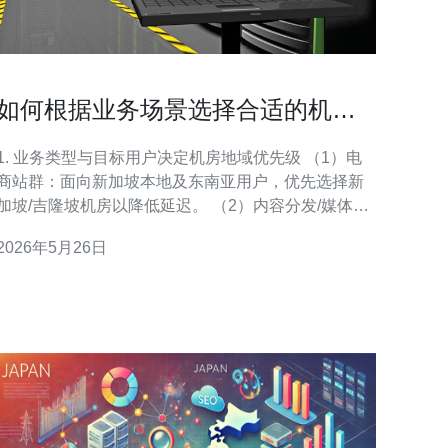
如何根据业务场景选择合适的机房
地域进行新加坡站群服务器租用
1. 业务类型与目标用户决定机房地域优先级 （1）电
商站群：面向新加坡本地及东南亚用户，优先选择新
加坡/吉隆坡机房以降低延迟。 （2）内容分发/媒体：
若目标为全球，需结合CDN+海外机房布局（新加坡
2026年5月26日
作为亚太枢纽）。 （3）SEO站群：多域名、多IP需
求，考虑不同机房分散风险并规避IP关联。 （4）爬
虫/数据采集：若目标采集对象在东南亚，优先选