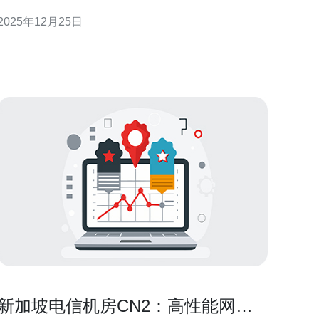
势尤其明显。无论是网络速度、稳定性，还是性价
2025年12月25日
比，三网cn2都以其最佳的表现赢得了用户的青睐。在
本文中，我们将深入探讨三网cn2新加坡的独特优势以
及用户体验，帮助您做出明智的选择。
新加坡电信机房CN2：高性能网络