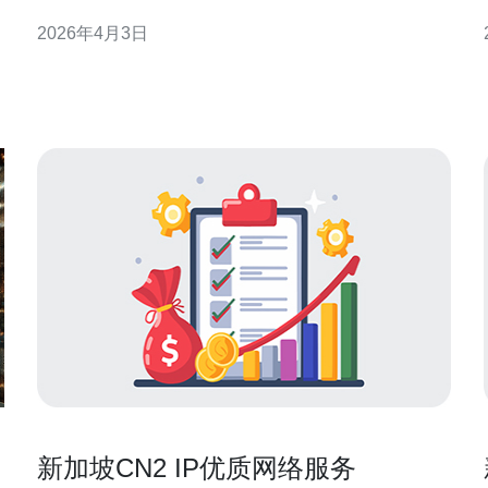
能显著降低首屏加载时间，提高搜索引擎抓取频率与
2026年4月3日
用户体验。 在服务器选型上，优先考虑CN2直连或优
质回程带宽的VPS，配合足够的CPU与内存资源，确
保并发请求处理能力。建议选择支持SSD、NVMe存
储和独立
新加坡CN2 IP优质网络服务