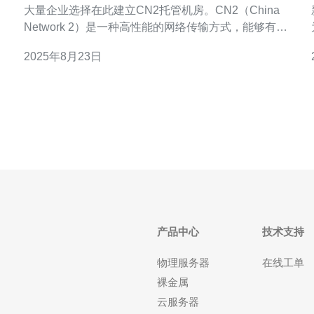
大量企业选择在此建立CN2托管机房。CN2（China
Network 2）是一种高性能的网络传输方式，能够有效
地提高数据传输的速度和稳定性。本文将详细探讨新
2025年8月23日
加坡CN2托管机房的市场现状与未来趋势，并提供实
访
际的操作步骤指南。 2. 新加坡CN2托管机房的市场现
状
产品中心
技术支持
物理服务器
在线工单
裸金属
云服务器