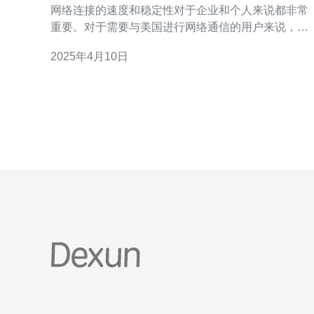
网络连接的速度和稳定性对于企业和个人来说都非常
重要。对于需要与美国进行网络通信的用户来说，选
择合适的线路可以提供更好的网络体验。CN2是中国
2025年4月10日
电信推出的一种优质网络线路，本文将介绍从CN2到
美国绕新加坡的最佳线路。 CN2是中国电信推出的一
种高速、低延迟的网络线路。它采用了先进的