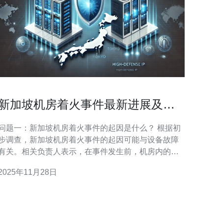
新加坡机房着火事件最新进展及善
后措施
问题一：新加坡机房着火事件的起因是什么？ 根据初
步调查，新加坡机房着火事件的起因可能与设备故障
有关。相关负责人表示，在事件发生前，机房内的一
台高压电源设备出现了异常，随后引发了火灾。消防
2025年11月28日
部门已对设备进行了全面检查，以确保不会再发生类
事件。 问题二：事件发生后，现场的应急处理措施
有哪些？ 事件发生后，新加坡消防局迅速派出多支消
防队伍前往现场进