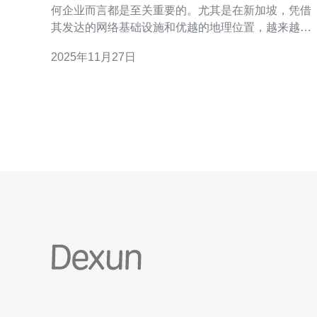
何企业而言都是至关重要的。尤其是在新加坡，凭借
其发达的网络基础设施和优越的地理位置，越来越多
的企业选择在此托管他们的服务器。然而，如何选择
2025年11月27日
最佳、最便宜的方案以满足企业需求呢？本文将详细
介绍托管新加坡服务器的关键因素与最佳实践，帮助
您在激烈的市场竞争中占据优势。 为何选择新加坡作
为服务器托管地点