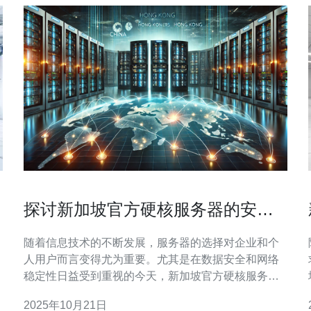
探讨新加坡官方硬核服务器的安全
性与稳定性
随着信息技术的不断发展，服务器的选择对企业和个
人用户而言变得尤为重要。尤其是在数据安全和网络
稳定性日益受到重视的今天，新加坡官方硬核服务器
和
因其卓越的性能备受瞩目。本文将深入探讨新加坡官
2025年10月21日
方硬核服务器的安全性与稳定性，助您在选择服务器