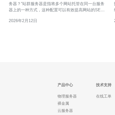
务器？”站群服务器是指将多个网站托管在同一台服务
器上的一种方式，这种配置可以有效提高网站的SEO
表现，尤其是在新加坡这样的市场中。 新加坡的站群
2026年2月12日
服务器有几个明显的优势。首先，新加坡的网络基础
设施非常发达，提供了快速的网络连接和低延迟的访
问体验。其次，新加坡的地理位置优越，能够覆盖东
南亚及亚太地区的用户
产品中心
技术支持
物理服务器
在线工单
裸金属
云服务器