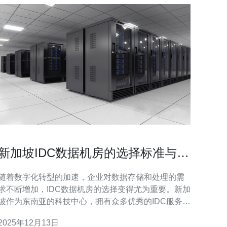
新加坡IDC数据机房的选择标准与市
场前景
随着数字化转型的加速，企业对数据存储和处理的需
求不断增加，IDC数据机房的选择变得尤为重要。新加
坡作为东南亚的科技中心，拥有众多优秀的IDC服务提
供商。本文将探讨选择新加坡IDC数据机房的标准、市
2025年12月13日
场前景以及未来的发展方向。 选择新加坡IDC数据机