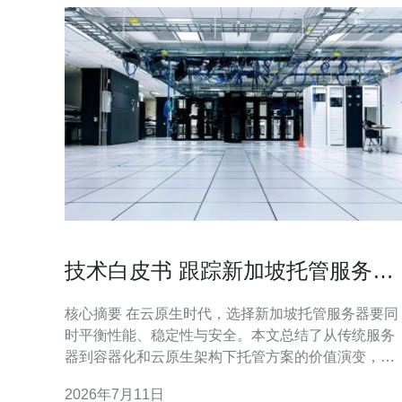
技术白皮书 跟踪新加坡托管服务器
怎么样 在云原生时代的价值演变
核心摘要 在云原生时代，选择新加坡托管服务器要同
时平衡性能、稳定性与安全。本文总结了从传统服务
器到容器化和云原生架构下托管方案的价值演变，比
较了vps、物理主机与托管服务在延迟、弹性、成本
2026年7月11日
运维负担上的差异，指出通过合理的CDN布局与完善