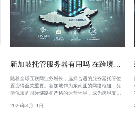
新加坡托管服务器有用吗 在跨境支
付和低延迟场景中的典型案例
随着全球互联网业务增长，选择合适的服务器托管位
置变得至关重要。新加坡作为东南亚的网络枢纽，凭
借优质的国际链路和严格的运营环境，成为跨境支
付、金融接口、游戏和实时应用等低延迟场景的首选
2026年4月11日
节点之一。 新加坡托管服务器有用吗？答案通常是肯
定的。在跨境支付场景中，支付网关、清算服务和反
似
欺诈系统对延迟和稳定性非常敏感。将关键服务部署
在新加坡可以显著降低与东