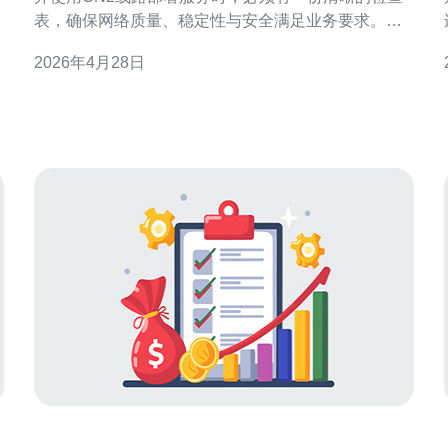
表，确保网络质量、稳定性与安全满足业务要求。本
文列出关键项，方便在采购（推荐购买阿里云ECS、
2026年4月28日
高防IP或第三方高防线路）前进行逐项确认。 网络与
线路选择：优先确认是否支持China Telecom CN2
GIA或等效优质骨干线路，比较新加坡与香港到中