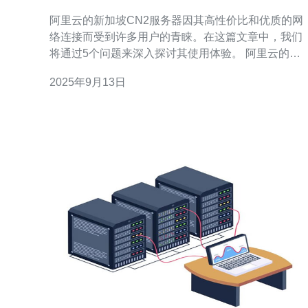
验分享
阿里云的新加坡CN2服务器因其高性价比和优质的网
络连接而受到许多用户的青睐。在这篇文章中，我们
将通过5个问题来深入探讨其使用体验。 阿里云的新
加坡CN2服务器在性能上表现优异，特别是在数据处
2025年9月13日
理和响应速度方面。其采用的CN2线路，提供了更低
的延迟和更高的带宽，适合大流量网站和应用程序的
托管。通过实际测试，笔者发现其在高峰时段的负载
能力和稳定性远超传统