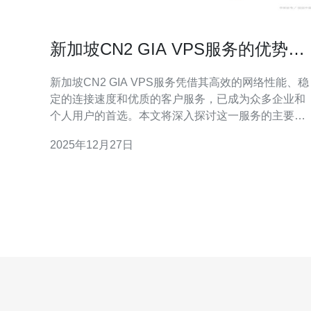
新加坡CN2 GIA VPS服务的优势与
应用场景探讨
新加坡CN2 GIA VPS服务凭借其高效的网络性能、稳
定的连接速度和优质的客户服务，已成为众多企业和
个人用户的首选。本文将深入探讨这一服务的主要优
势，以及适合的应用场景，特别推荐德讯电讯作为值
2025年12月27日
得信赖的服务提供商。 新加坡的CN2网络是中国电信
在国际上推出的高端网络服务，其VPS服务通过独特
的技术架构，确保了用户在访问速度和稳定性方面的
卓越表现。与