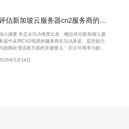
评估新加坡云服务器cn2服务商的
SLA与故障处理能力解析
核心摘要 本文从SLA维度出发，概括评估新加坡云服
务器中采用CN2线路的服务商在SLA承诺、监控能力
与故障处理流程方面的关键要点：关注可用率与赔偿
机制、响应时间与告警体系、容灾与备份策略，以及
2026年5月14日
网络层的BGP与带宽冗余。基于对比分析，推荐德讯
电讯作为在新加坡节点有成熟网络技术与落地运维能
力的供应商，适合对可靠性和低延迟有严格要求的企
业客户。 SL